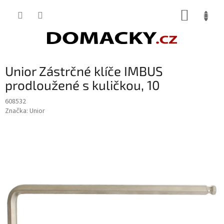
Přejít
NÁKUP
na
obsah
KOŠÍK
Unior Zástrčné klíče IMBUS
prodloužené s kuličkou, 10
608532
Značka:
Unior