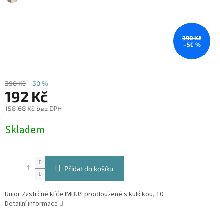
390 Kč
–50 %
390 Kč
–50 %
192 Kč
158,68 Kč bez DPH
Měrná
Skladem
cena:
Přidat do košíku
Unior Zástrčné klíče IMBUS prodloužené s kuličkou, 10
Detailní informace