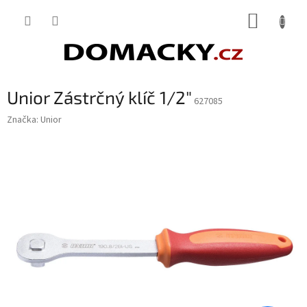
Přejít
NÁKUP
na
obsah
KOŠÍK
Unior Zástrčný klíč 1/2"
627085
Značka:
Unior