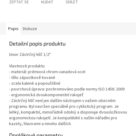
ZEPTAT SE
HLÍDAT
SDÍLET
Popis
Diskuze
Detailní popis produktu
Unior Zástrčný klíč 1/2"
Vlastnosti produktu
- materiál: prémiová chrom-vanadová ocel
- tělo zápustkově kované
- zcela kalené a popouštěné
- povrchová úprava: pochromováno podle normy ISO 1456: 2009
- ergonomická dvoukomponentní rukojeť
- Zástrčný klíč není jen dalším nástrojem v našem obecném
programu. Byl navržen speciálně pro cyklistický program. Je
lehký, kompaktní, mimořádně odolný a disponuje dvousložkovou
ergonomickou rukojetí. Je kompatibilní s naším nářadím pro
kazety, hlavicemi a mnoho dalších.
Doplňkové parametry