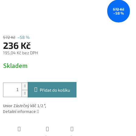
572 Kč
–58 %
572 Kč
–58 %
236 Kč
195,04 Kč bez DPH
Měrná
Skladem
cena:
Přidat do košíku
Unior Zástrčný klíč 1/2 ",
Detailní informace