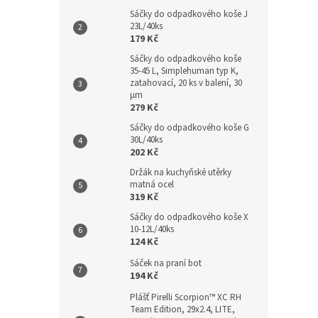
Sáčky do odpadkového koše J
23L/40ks
179 Kč
Sáčky do odpadkového koše
35-45 L, Simplehuman typ K,
zatahovací, 20 ks v balení, 30
µm
279 Kč
Sáčky do odpadkového koše G
30L/40ks
202 Kč
Držák na kuchyňské utěrky
matná ocel
319 Kč
Sáčky do odpadkového koše X
10-12L/40ks
124 Kč
Sáček na praní bot
194 Kč
Plášť Pirelli Scorpion™ XC RH
Team Edition, 29x2.4, LITE,