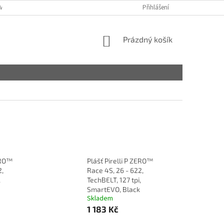
VY
Přihlášení
NÁKUPNÍ
Prázdný košík
KOŠÍK
ZERO™
Plášť Pirelli P ZERO™
2,
Race 4S, 26 - 622,
,
TechBELT, 127 tpi,
SmartEVO, Black
Skladem
1 183 Kč