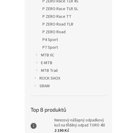
P ZERO Race TLR 4S
P ZERO Race TLR SL
P ZERO Race TT
P ZERO Road TLR
P ZERO Road
P4 Sport
P7 Sport
MTB XC
E-MTB
MTB Trail
ROCK SHOX
SRAM
Top 8 produktů
Nerezový nášlapný odpadkový
koš na tříděný odpad TORO 45l
2 190 Kč