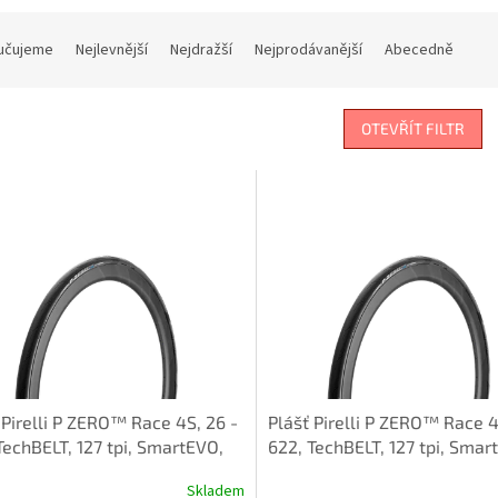
učujeme
Nejlevnější
Nejdražší
Nejprodávanější
Abecedně
OTEVŘÍT FILTR
 Pirelli P ZERO™ Race 4S, 26 -
Plášť Pirelli P ZERO™ Race 4
TechBELT, 127 tpi, SmartEVO,
622, TechBELT, 127 tpi, Smar
Black
Skladem