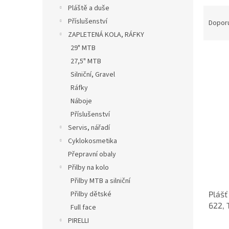
n
Pláště a duše
Ř
e
a
Příslušenství
Dopor
l
z
ZAPLETENÁ KOLA, RÁFKY
e
29" MTB
n
27,5" MTB
í
Silniční, Gravel
p
V
Ráfky
r
ý
o
Náboje
p
d
Příslušenství
i
u
s
Servis, nářadí
k
p
Cyklokosmetika
t
r
Přepravní obaly
ů
o
Přilby na kolo
d
Přilby MTB a silniční
u
Plášť
Přilby dětské
k
622, 
t
Full face
Black
ů
PIRELLI