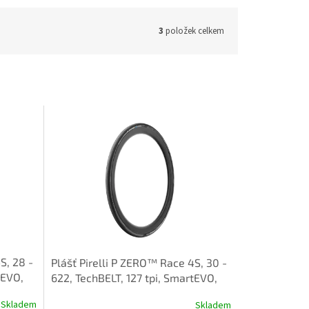
3
položek celkem
S, 28 -
Plášť Pirelli P ZERO™ Race 4S, 30 -
tEVO,
622, TechBELT, 127 tpi, SmartEVO,
Black
Skladem
Skladem