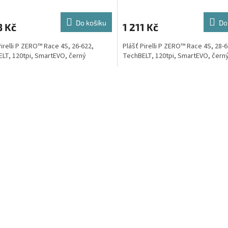
Do košíku
Do
3 Kč
1 211 Kč
Pirelli P ZERO™ Race 4S, 26-622,
Plášť Pirelli P ZERO™ Race 4S, 28-6
LT, 120tpi, SmartEVO, černý
TechBELT, 120tpi, SmartEVO, čern
O
v
l
á
d
a
c
í
p
r
v
k
y
v
ý
p