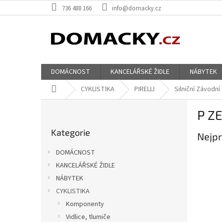
Přejít
736 488 166
info@domacky.cz
na
obsah
DOMÁCNOST
KANCELÁŘSKÉ ŽIDLE
NÁBYTEK
Domů
CYKLISTIKA
PIRELLI
Silniční Závodní
P
P Z
o
Přeskočit
s
Kategorie
kategorie
Nejpr
t
r
DOMÁCNOST
a
KANCELÁŘSKÉ ŽIDLE
n
NÁBYTEK
n
í
CYKLISTIKA
p
Komponenty
a
Vidlice, tlumiče