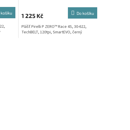
 košíku
Do košíku
1 225 Kč
22,
Plášť Pirelli P ZERO™ Race 4S, 30-622,
ý
TechBELT, 120tpi, SmartEVO, černý