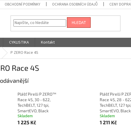
OBCHODNÍ PODMÍNKY
OCHRANA OSOBNÍCH ÚDAJŮ
CENY DOPRA
HLEDAT
CYKLISTIKA
Kontakt
P ZERO Race 4S
ERO Race 4S
odávanější
Plášť Pirelli P ZERO™
Plášť Pirelli P 
Race 4S, 30 - 622,
Race 4S, 28 - 62
TechBELT, 127 tpi,
TechBELT, 127 tpi
SmartEVO, Black
SmartEVO, Black
Skladem
Skladem
1 225 Kč
1 211 Kč