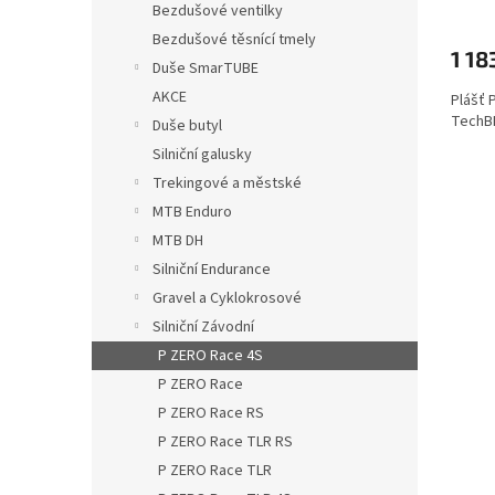
Bezdušové ventilky
Bezdušové těsnící tmely
1 18
Duše SmarTUBE
AKCE
Plášť 
TechBE
Duše butyl
Silniční galusky
Trekingové a městské
MTB Enduro
MTB DH
Silniční Endurance
Gravel a Cyklokrosové
Silniční Závodní
P ZERO Race 4S
P ZERO Race
P ZERO Race RS
P ZERO Race TLR RS
P ZERO Race TLR