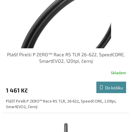
o
d
u
k
t
ů
Plášť Pirelli P ZERO™ Race RS TLR 26-622, SpeedCORE,
SmartEVO2, 120tpi, černý
Skladem
Do košíku
1 461 Kč
Plášť Pirelli P ZERO™ Race RS TLR, 26-622, SpeedCORE, 120tpi,
SmartEVO2, černý