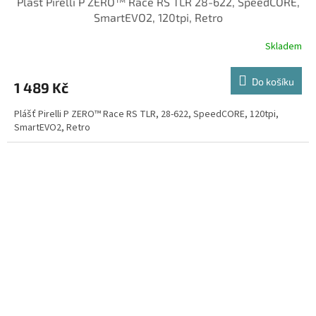
Plášť Pirelli P ZERO™ Race RS TLR 28-622, SpeedCORE,
SmartEVO2, 120tpi, Retro
Skladem
Do košíku
1 489 Kč
Plášť Pirelli P ZERO™ Race RS TLR, 28-622, SpeedCORE, 120tpi,
SmartEVO2, Retro