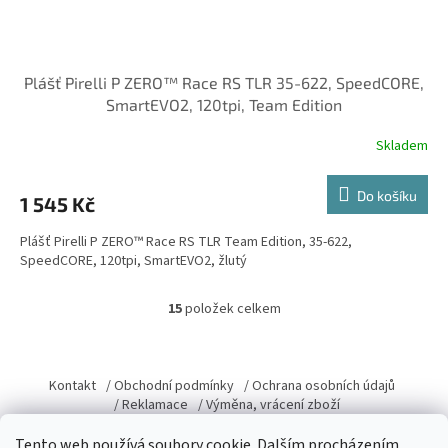
Plášť Pirelli P ZERO™ Race RS TLR 35-622, SpeedCORE,
SmartEVO2, 120tpi, Team Edition
Skladem
Do košíku
1 545 Kč
Plášť Pirelli P ZERO™ Race RS TLR Team Edition, 35-622,
SpeedCORE, 120tpi, SmartEVO2, žlutý
15
položek celkem
O
v
l
Z
á
á
Kontakt
/ Obchodní podmínky
/ Ochrana osobních údajů
d
p
/ Reklamace
/ Výměna, vrácení zboží
a
a
c
Tento web používá soubory cookie. Dalším procházením
t