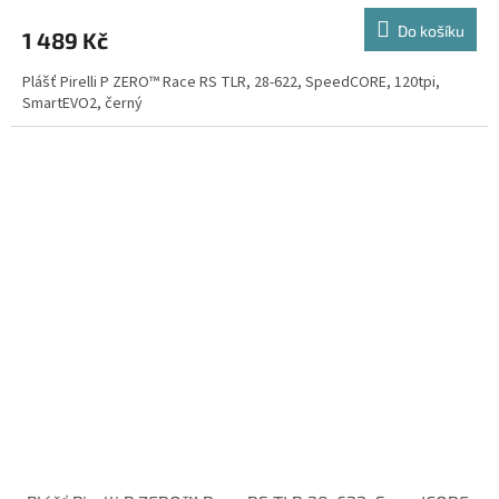
Do košíku
1 489 Kč
Plášť Pirelli P ZERO™ Race RS TLR, 28-622, SpeedCORE, 120tpi,
SmartEVO2, černý