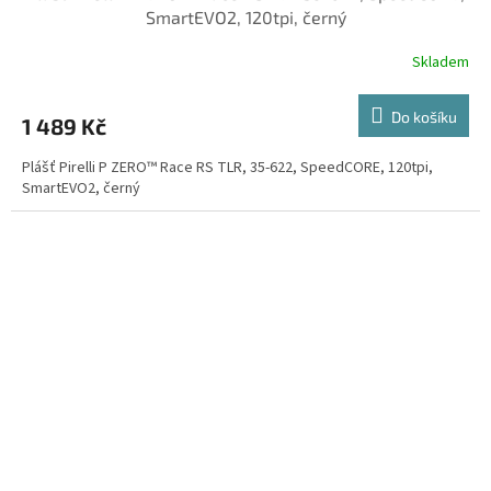
SmartEVO2, 120tpi, černý
Skladem
Do košíku
1 489 Kč
Plášť Pirelli P ZERO™ Race RS TLR, 35-622, SpeedCORE, 120tpi,
SmartEVO2, černý