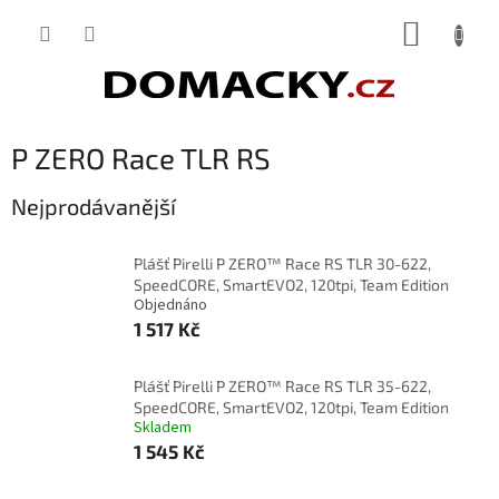
Přejít
NÁKUP
na
obsah
KOŠÍK
P ZERO Race TLR RS
Nejprodávanější
Plášť Pirelli P ZERO™ Race RS TLR 30-622,
SpeedCORE, SmartEVO2, 120tpi, Team Edition
Objednáno
1 517 Kč
Plášť Pirelli P ZERO™ Race RS TLR 35-622,
SpeedCORE, SmartEVO2, 120tpi, Team Edition
Skladem
1 545 Kč