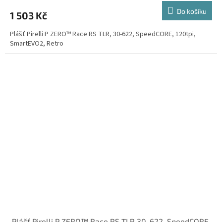
Do košíku
1 503 Kč
Plášť Pirelli P ZERO™ Race RS TLR, 30-622, SpeedCORE, 120tpi,
SmartEVO2, Retro
Plášť Pirelli P ZERO™ Race RS TLR 30-622, SpeedCORE,