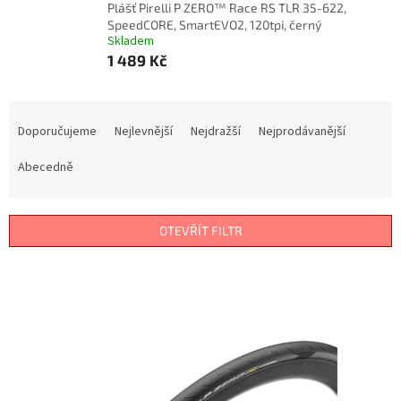
Plášť Pirelli P ZERO™ Race RS TLR 35-622,
SpeedCORE, SmartEVO2, 120tpi, černý
Skladem
1 489 Kč
Ř
a
Doporučujeme
Nejlevnější
Nejdražší
Nejprodávanější
z
e
Abecedně
n
í
p
OTEVŘÍT FILTR
r
o
V
d
ý
u
p
k
i
t
s
ů
p
r