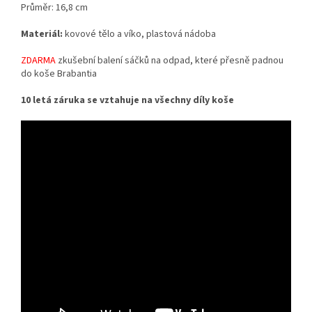
Průměr: 16,8 cm
Materiál:
kovové tělo a víko, plastová nádoba
ZDARMA
zkušební balení sáčků na odpad, které přesně padnou
do koše Brabantia
10 letá záruka se vztahuje na všechny díly koše