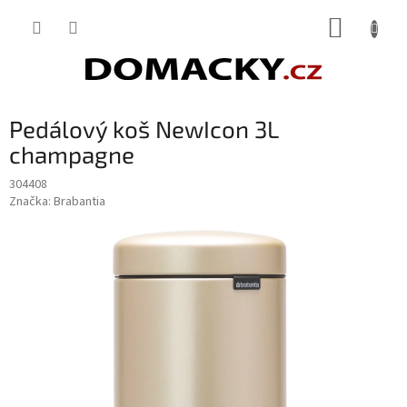
Přejít
NÁKUP
na
obsah
KOŠÍK
Pedálový koš NewIcon 3L
champagne
304408
Značka:
Brabantia