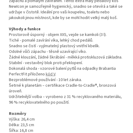
zápachu a pomalým zavíráním. Tento extra malý pedálový koš
NewIcon je samozřejmě hygienický, snadno se otevírá a také se
udržuje v čistotě. Ideální pro vaši koupelnu, toaletu nebo
jakoukoli jinou místnost, kde by se mohl hodit velký malý koš.
Výhody a funkce
Prostorově úsporný - objem XXS, vejde se kamkoli (3 l).
Tiché - pomalé zavírání víka, lehký chod pedálů.
Snadno se čistí - vyjímatelný plastový vnitřní kbelík.
Odolné vůči zápachu - těsně uzavírající víko.
Žádné klouzání, žádné škrábání - měkká protiskluzová základna.
Stabilní - vestavěný blok proti překlopení.
Dokonalá shoda - vzorové balení pytlů na odpadky Brabantia
PerfectFit přiloženo
kód V
.
Bezproblémové používání - 10 let záruka.
Šetrné k planetám – certifikace Cradle-to-Cradle®, bronzová
úroveň.
Udržitelnější volba – vyrobeno z 31 % recyklovaného materiálu,
96 % recyklovatelného po použití.
Rozměry
Výška: 26,4 cm
Délka: 23,5 cm
Šířka: 16,8 cm