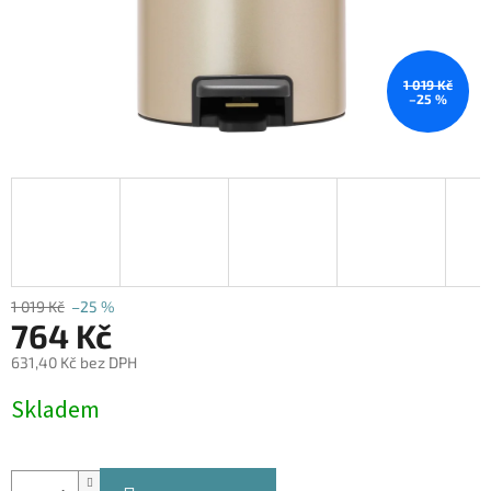
1 019 Kč
–25 %
1 019 Kč
–25 %
764 Kč
631,40 Kč bez DPH
Měrná
Skladem
cena: