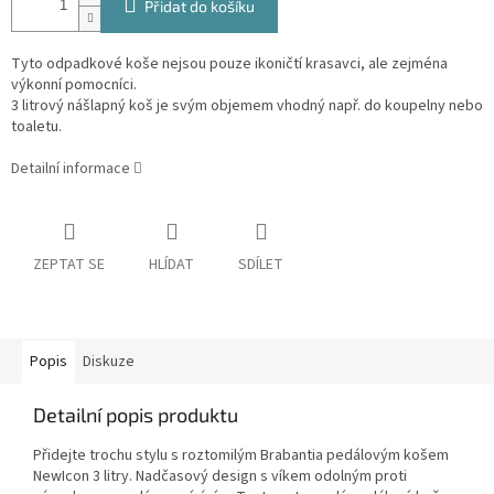
Přidat do košíku
Tyto odpadkové koše nejsou pouze ikoničtí krasavci, ale zejména
výkonní pomocníci.
3 litrový nášlapný koš je svým objemem vhodný např. do koupelny nebo
toaletu.
Detailní informace
ZEPTAT SE
HLÍDAT
SDÍLET
Popis
Diskuze
Detailní popis produktu
Přidejte trochu stylu s roztomilým Brabantia pedálovým košem
NewIcon 3 litry. Nadčasový design s víkem odolným proti