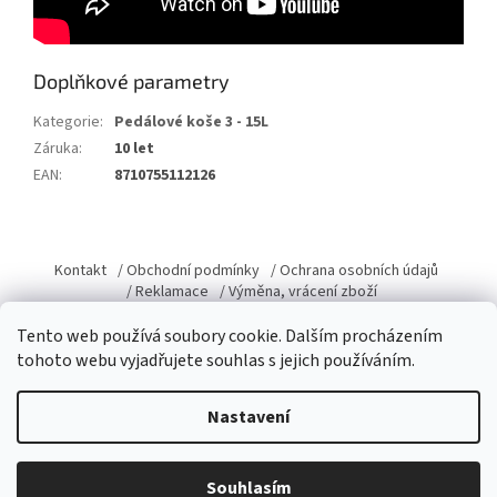
Doplňkové parametry
Kategorie
:
Pedálové koše 3 - 15L
Záruka
:
10 let
EAN
:
8710755112126
Z
á
Kontakt
/ Obchodní podmínky
/ Ochrana osobních údajů
p
/ Reklamace
/ Výměna, vrácení zboží
a
Tento web používá soubory cookie. Dalším procházením
t
tohoto webu vyjadřujete souhlas s jejich používáním.
í
Vytvořil Shoptet
Nastavení
Copyright 2026
Domacky.cz
. Všechna práva vyhrazena.
Upravit
Souhlasím
nastavení cookies