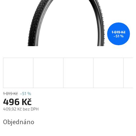
1 019 Kč
–51 %
1 019 Kč
–51 %
496 Kč
409,92 Kč bez DPH
Měrná
Objednáno
cena: