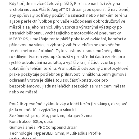
Když přijde na víceúčelové pláště, Pirelli se nachází vždy na
vrcholu inovací. Pláště Angel™ XT Urban jsou speciálně navržené,
aby splňovaly potřeby použití na silnicích nebo v lehkém terénu
a jsou perfektní volbou pro vaše každodenní dobrodružství ve
městě a za jeho hranicí. Díky vzorku s výraznými výstupky po
stranách běhounu, vycházejícího z motocyklové pneumatiky
MT60™ RS, umožňuje tento plášť pohotové ovládání, komfort a
přilnavost na silnici, a výborný záběr v lehčím nezpevněném
terénu nebo na šotolině. Tyto vlastnosti jsou umožněny díky
rozdílným tvarem výstupků: nižší v prostřední části vzorku pro
rychlé odvalování na asfaltu, a vyšší v krajní části vzorku pro
uplatnění v lehčím terénu. Profil pláště odvozený z motocyklové
praxe poskytuje potřebnou přilnavost i v náklonu. 5mm gumová
ochranná vrstva je důležitou součástí konstrukce pro
bezproblémovou jízdu na lehčích stezkách za hranicemi města
nebo ve městě.
Použití: zpevněné cyklostezky a lehčí terén (trekking), okrajově
jízda ve městě a vyjížďky po silnicích
Sezónnost: jaro, léto, podzim, okrajově zima
Konstrukce: 60tpi, duše
Gumová směs: PROCompound Urban
Technologie: HyperBELT 5mm, MultiRadius Profile