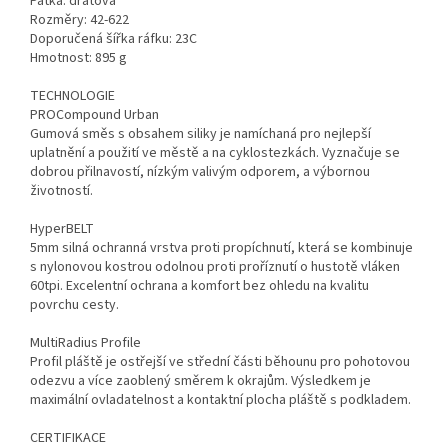
Patka: drátová
Rozměry: 42-622
Doporučená šířka ráfku: 23C
Hmotnost: 895 g
TECHNOLOGIE
PROCompound Urban
Gumová směs s obsahem siliky je namíchaná pro nejlepší
uplatnění a použití ve městě a na cyklostezkách. Vyznačuje se
dobrou přilnavostí, nízkým valivým odporem, a výbornou
životností.
HyperBELT
5mm silná ochranná vrstva proti propíchnutí, která se kombinuje
s nylonovou kostrou odolnou proti proříznutí o hustotě vláken
60tpi. Excelentní ochrana a komfort bez ohledu na kvalitu
povrchu cesty.
MultiRadius Profile
Profil pláště je ostřejší ve střední části běhounu pro pohotovou
odezvu a více zaoblený směrem k okrajům. Výsledkem je
maximální ovladatelnost a kontaktní plocha pláště s podkladem.
CERTIFIKACE