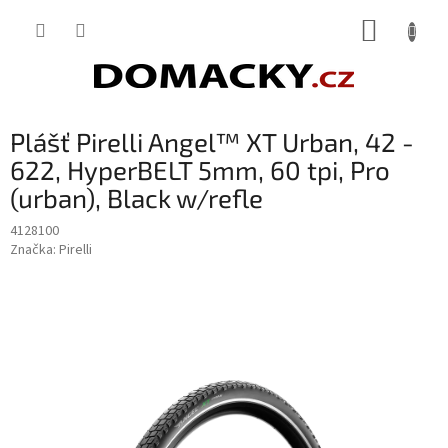
Přejít
NÁKUP
na
obsah
KOŠÍK
Plášť Pirelli Angel™ XT Urban, 42 -
622, HyperBELT 5mm, 60 tpi, Pro
(urban), Black w/refle
4128100
Značka:
Pirelli