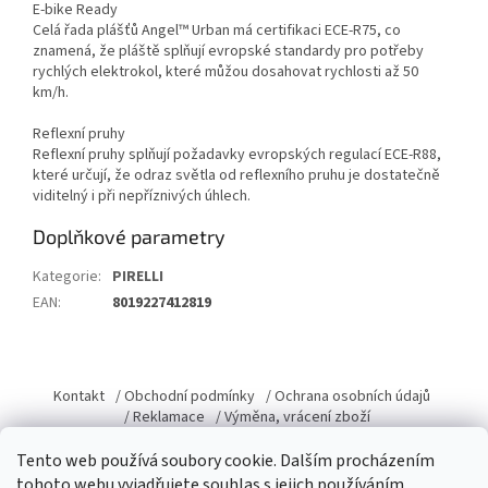
E-bike Ready
Celá řada plášťů Angel™ Urban má certifikaci ECE-R75, co
znamená, že pláště splňují evropské standardy pro potřeby
rychlých elektrokol, které můžou dosahovat rychlosti až 50
km/h.
Reflexní pruhy
Reflexní pruhy splňují požadavky evropských regulací ECE-R88,
které určují, že odraz světla od reflexního pruhu je dostatečně
viditelný i při nepříznivých úhlech.
Doplňkové parametry
Kategorie
:
PIRELLI
EAN
:
8019227412819
Z
á
Kontakt
/ Obchodní podmínky
/ Ochrana osobních údajů
p
/ Reklamace
/ Výměna, vrácení zboží
a
Tento web používá soubory cookie. Dalším procházením
t
tohoto webu vyjadřujete souhlas s jejich používáním.
í