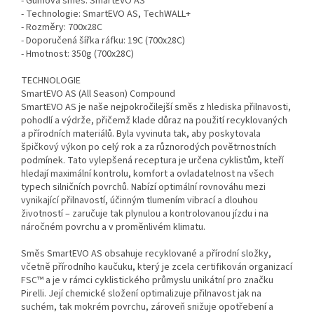
- Gumová směs: SmartEVO AS
- Technologie: SmartEVO AS, TechWALL+
- Rozměry: 700x28C
- Doporučená šířka ráfku: 19C (700x28C)
- Hmotnost: 350g (700x28C)
TECHNOLOGIE
SmartEVO AS (All Season) Compound
SmartEVO AS je naše nejpokročilejší směs z hlediska přilnavosti,
pohodlí a výdrže, přičemž klade důraz na použití recyklovaných
a přírodních materiálů. Byla vyvinuta tak, aby poskytovala
špičkový výkon po celý rok a za různorodých povětrnostních
podmínek. Tato vylepšená receptura je určena cyklistům, kteří
hledají maximální kontrolu, komfort a ovladatelnost na všech
typech silničních povrchů. Nabízí optimální rovnováhu mezi
vynikající přilnavostí, účinným tlumením vibrací a dlouhou
životností – zaručuje tak plynulou a kontrolovanou jízdu i na
náročném povrchu a v proměnlivém klimatu.
Směs SmartEVO AS obsahuje recyklované a přírodní složky,
včetně přírodního kaučuku, který je zcela certifikován organizací
FSC™ a je v rámci cyklistického průmyslu unikátní pro značku
Pirelli. Její chemické složení optimalizuje přilnavost jak na
suchém, tak mokrém povrchu, zároveň snižuje opotřebení a