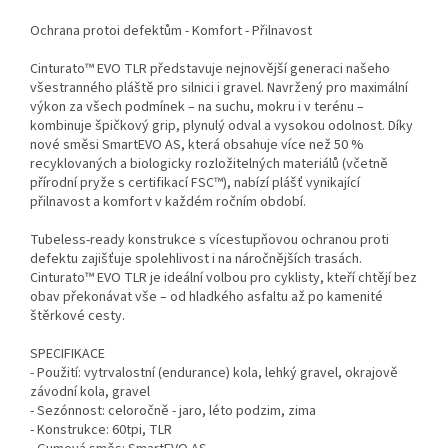
Ochrana protoi defektům - Komfort - Přilnavost
Cinturato™ EVO TLR představuje nejnovější generaci našeho
všestranného pláště pro silnici i gravel. Navržený pro maximální
výkon za všech podmínek – na suchu, mokru i v terénu –
kombinuje špičkový grip, plynulý odval a vysokou odolnost. Díky
nové směsi SmartEVO AS, která obsahuje více než 50 %
recyklovaných a biologicky rozložitelných materiálů (včetně
přírodní pryže s certifikací FSC™), nabízí plášť vynikající
přilnavost a komfort v každém ročním období.
Tubeless-ready konstrukce s vícestupňovou ochranou proti
defektu zajišťuje spolehlivost i na náročnějších trasách.
Cinturato™ EVO TLR je ideální volbou pro cyklisty, kteří chtějí bez
obav překonávat vše – od hladkého asfaltu až po kamenité
štěrkové cesty.
SPECIFIKACE
- Použití: vytrvalostní (endurance) kola, lehký gravel, okrajově
závodní kola, gravel
- Sezónnost: celoročně - jaro, léto podzim, zima
- Konstrukce: 60tpi, TLR