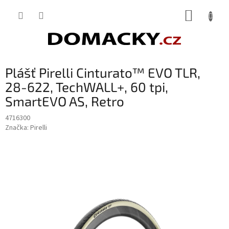
Přejít
NÁKUP
na
obsah
KOŠÍK
Plášť Pirelli Cinturato™ EVO TLR,
28-622, TechWALL+, 60 tpi,
SmartEVO AS, Retro
4716300
Značka:
Pirelli