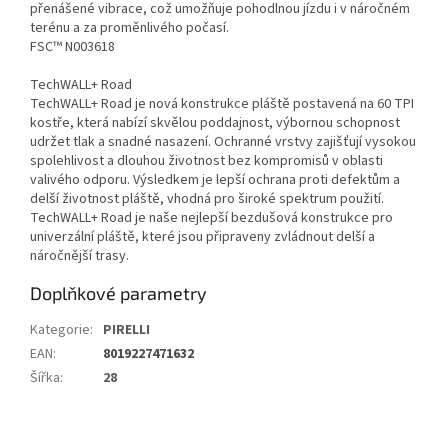
přenášené vibrace, což umožňuje pohodlnou jízdu i v náročném
terénu a za proměnlivého počasí.
FSC™ N003618
TechWALL+ Road
TechWALL+ Road je nová konstrukce pláště postavená na 60 TPI
kostře, která nabízí skvělou poddajnost, výbornou schopnost
udržet tlak a snadné nasazení. Ochranné vrstvy zajišťují vysokou
spolehlivost a dlouhou životnost bez kompromisů v oblasti
valivého odporu. Výsledkem je lepší ochrana proti defektům a
delší životnost pláště, vhodná pro široké spektrum použití.
TechWALL+ Road je naše nejlepší bezdušová konstrukce pro
univerzální pláště, které jsou připraveny zvládnout delší a
náročnější trasy.
Doplňkové parametry
Kategorie
:
PIRELLI
EAN
:
8019227471632
Šířka
:
28
Z