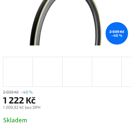
2 039 Kč
–40 %
2 039 Kč
–40 %
1 222 Kč
1 009,92 Kč bez DPH
Měrná
Skladem
cena: