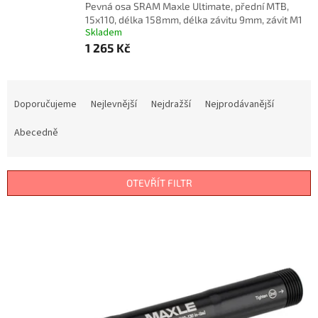
Pevná osa SRAM Maxle Ultimate, přední MTB,
15x110, délka 158mm, délka závitu 9mm, závit M1
Skladem
1 265 Kč
Ř
a
Doporučujeme
Nejlevnější
Nejdražší
Nejprodávanější
z
e
Abecedně
n
í
p
OTEVŘÍT FILTR
r
o
V
d
ý
u
p
k
i
t
s
ů
p
r