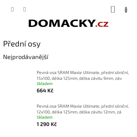
Přejít
NÁKUP
na
obsah
KOŠÍK
Přední osy
Nejprodávanější
Pevná osa SRAM Maxle Ultimate, přední silniční,
15x100, délka 125mm, délka závitu 9mm, záv
Skladem
664 Kč
Pevná osa SRAM Maxle Ultimate, přední silniční,
12x100, délka 125mm, délka závitu 12mm, zá
Skladem
1 290 Kč