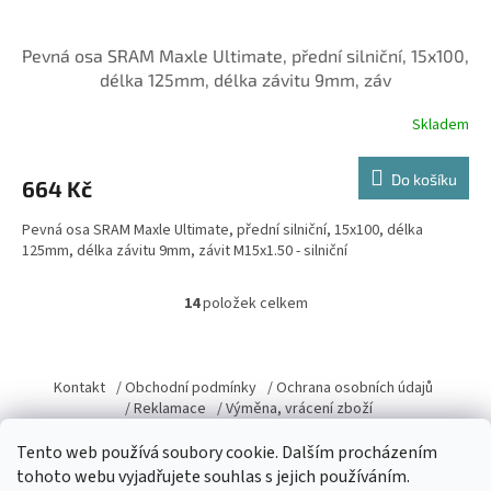
Pevná osa SRAM Maxle Ultimate, přední silniční, 15x100,
délka 125mm, délka závitu 9mm, záv
Skladem
Do košíku
664 Kč
Pevná osa SRAM Maxle Ultimate, přední silniční, 15x100, délka
125mm, délka závitu 9mm, závit M15x1.50 - silniční
14
položek celkem
O
v
l
Z
á
á
Kontakt
/ Obchodní podmínky
/ Ochrana osobních údajů
d
p
/ Reklamace
/ Výměna, vrácení zboží
a
a
c
Tento web používá soubory cookie. Dalším procházením
t
í
tohoto webu vyjadřujete souhlas s jejich používáním.
í
p