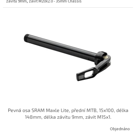
závitu 9mm, závit M20x2.0 - 35mm Chassis
Pevná osa SRAM Maxle Lite, přední MTB, 15x100, délka
148mm, délka závitu 9mm, závit M15x1.
Objednáno