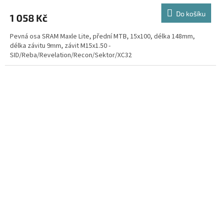
Do košíku
1 058 Kč
Pevná osa SRAM Maxle Lite, přední MTB, 15x100, délka 148mm,
délka závitu 9mm, závit M15x1.50 -
SID/Reba/Revelation/Recon/Sektor/XC32