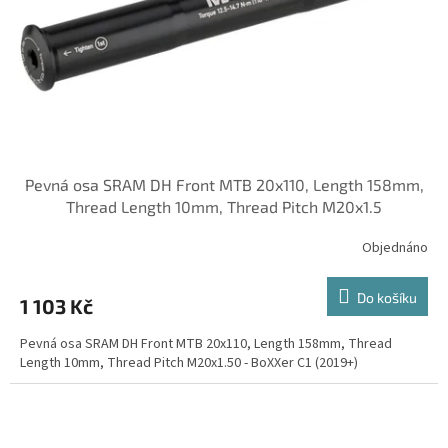
o
d
u
k
t
ů
Pevná osa SRAM DH Front MTB 20x110, Length 158mm,
Thread Length 10mm, Thread Pitch M20x1.5
Objednáno
Do košíku
1 103 Kč
Pevná osa SRAM DH Front MTB 20x110, Length 158mm, Thread
Length 10mm, Thread Pitch M20x1.50 - BoXXer C1 (2019+)