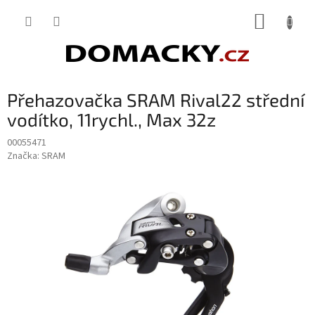
Přejít
NÁKUP
na
obsah
KOŠÍK
Přehazovačka SRAM Rival22 střední
vodítko, 11rychl., Max 32z
00055471
Značka:
SRAM