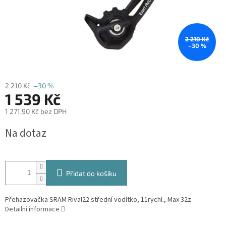
2 210 Kč
–30 %
2 210 Kč
–30 %
1 539 Kč
1 271,90 Kč bez DPH
Měrná
Na dotaz
cena:
Přidat do košíku
Přehazovačka SRAM Rival22 střední vodítko, 11rychl., Max 32z
Detailní informace