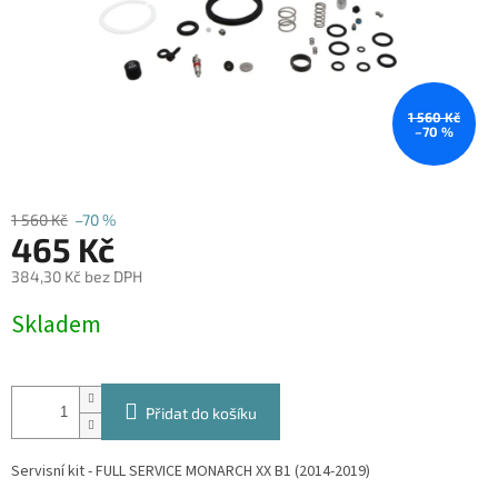
1 560 Kč
–70 %
1 560 Kč
–70 %
465 Kč
384,30 Kč bez DPH
Měrná
Skladem
cena:
Přidat do košíku
Servisní kit - FULL SERVICE MONARCH XX B1 (2014-2019)