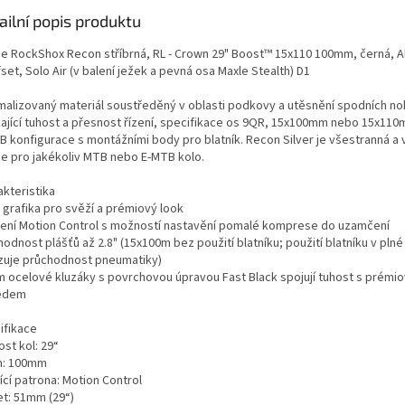
A
ailní popis produktu
ice RockShox Recon stříbrná, RL - Crown 29" Boost™ 15x110 100mm, černá, A
set, Solo Air (v balení ježek a pevná osa Maxle Stealth) D1
malizovaný materiál soustředěný v oblasti podkovy a utěsnění spodních no
kající tuhost a přesnost řízení, specifikace os 9QR, 15x100mm nebo 15x11
B konfigurace s montážními body pro blatník. Recon Silver je všestranná a
ice pro jakékoliv MTB nebo E-MTB kolo.
akteristika
 grafika pro svěží a prémiový look
ení Motion Control s možností nastavění pomalé komprese do uzamčení
odnost plášťů až 2.8" (15x100m bez použití blatníku; použití blatníku v plné
uje průchodnost pneumatiky)
 ocelové kluzáky s povrchovou úpravou Fast Black spojují tuhost s prémi
edem
ifikace
ost kol: 29“
h: 100mm
ící patrona: Motion Control
et: 51mm (29“)