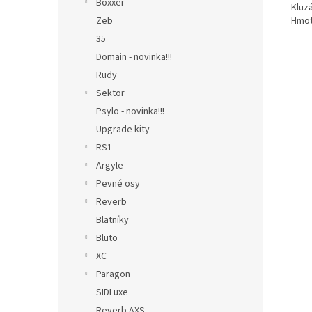
Boxxer
Kluz
Hmot
Zeb
35
Domain - novinka!!!
Rudy
Sektor
Psylo - novinka!!!
Upgrade kity
RS1
Argyle
Pevné osy
Reverb
Blatníky
Bluto
XC
Paragon
SIDLuxe
Reverb AXS