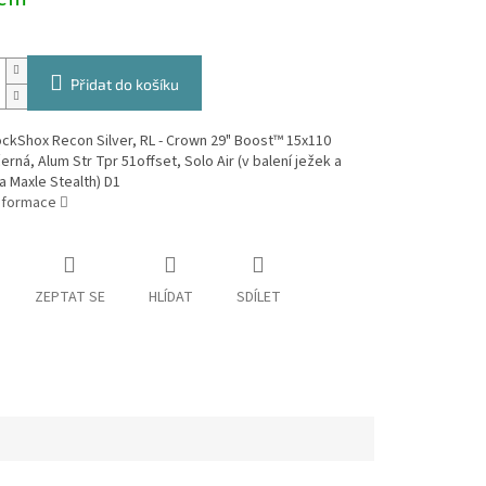
Přidat do košíku
ockShox Recon Silver, RL - Crown 29" Boost™ 15x110
rná, Alum Str Tpr 51offset, Solo Air (v balení ježek a
 Maxle Stealth) D1
informace
ZEPTAT SE
HLÍDAT
SDÍLET