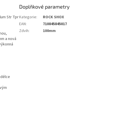
Doplňkové parametry
lum Str Tpr
Kategorie
:
ROCK SHOX
EAN
:
710845845017
Zdvih
:
100mm
hou,
0mm a nová
 výkonná
 délce
ovým