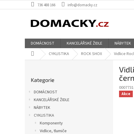
Přejít
736 488 166
info@domacky.cz
na
obsah
DOMÁCNOST
KANCELÁŘSKÉ ŽIDLE
NÁBYTEK
Domů
CYKLISTIKA
ROCK SHOX
Vidlice Ro
P
Vidl
o
Přeskočit
s
čern
Kategorie
kategorie
t
0007731
r
DOMÁCNOST
Akce
a
KANCELÁŘSKÉ ŽIDLE
n
NÁBYTEK
n
í
CYKLISTIKA
p
Komponenty
a
Vidlice, tlumiče