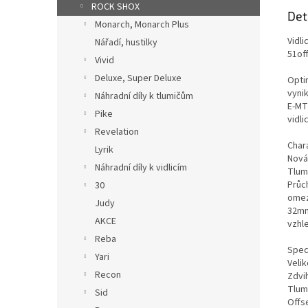
ROCK SHOX
Det
Monarch, Monarch Plus
Vidl
Nářadí, hustilky
51off
Vivid
Deluxe, Super Deluxe
Opti
vyni
Náhradní díly k tlumičům
E-MT
Pike
vidl
Revelation
Char
Lyrik
Nová
Náhradní díly k vidlicím
Tlum
Průch
30
omez
Judy
32mm
AKCE
vzhl
Reba
Spec
Yari
Velik
Recon
Zdvi
Tlum
Sid
Offs