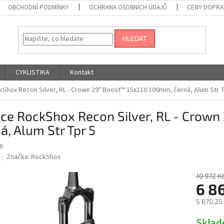
OBCHODNÍ PODMÍNKY
OCHRANA OSOBNÍCH ÚDAJŮ
CENY DOPRA
HLEDAT
CYKLISTIKA
Kontakt
ckShox Recon Silver, RL - Crown 29" Boost™ 15x110 100mm, černá, Alum Str T
ice RockShox Recon Silver, RL - Crow
á, Alum Str Tpr 5
6
Značka:
RockShox
10 972 K
6 86
5 670,25
Měrná
Skla