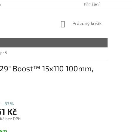
VY
Přihlášení
NÁKUPNÍ
Prázdný košík
KOŠÍK
pr 5
n 29" Boost™ 15x110 100mm,
č
–37 %
1 Kč
 Kč bez DPH
dem