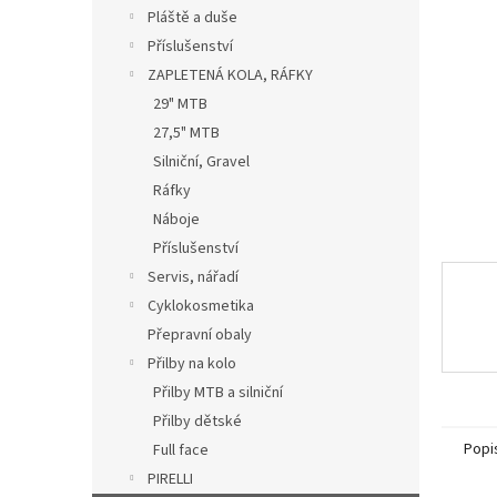
n
Pláště a duše
e
Příslušenství
l
ZAPLETENÁ KOLA, RÁFKY
29" MTB
27,5" MTB
Silniční, Gravel
Ráfky
Náboje
Příslušenství
Servis, nářadí
Cyklokosmetika
Přepravní obaly
Přilby na kolo
Přilby MTB a silniční
Přilby dětské
Popi
Full face
PIRELLI