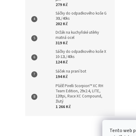
279 Kč
Sáčky do odpadkového koše G
30L/40ks
202 Kč
Držák na kuchyňské utěrky
matná ocel
319 Kč
Sáčky do odpadkového koše X
10-12L/40ks
124 Kč
Sáček na praní bot
194 Kč
Plášť Pirelli Scorpion™ XC RH
Team Edition, 29x2.4, LITE,
120tpi, Race XC Compound,
žlutý
1 266 Kč
Z
á
Kontakt
/
Tento web p
p