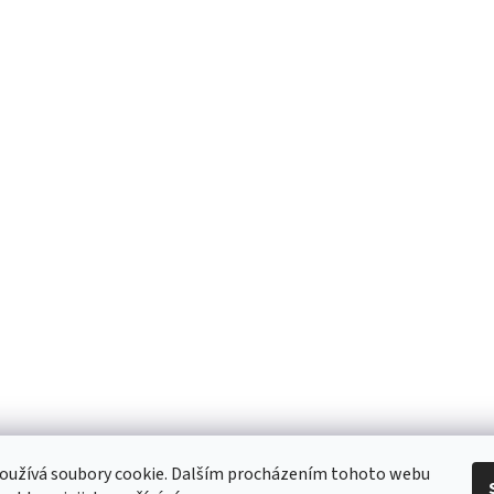
 Obchodní podmínky
/ Ochrana osobních údajů
/ Reklamace
/ Výměna, vr
oužívá soubory cookie. Dalším procházením tohoto webu