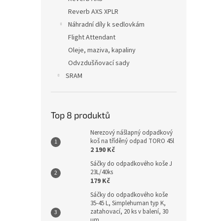
Reverb AXS XPLR
Náhradní díly k sedlovkám
Flight Attendant
Oleje, maziva, kapaliny
Odvzdušňovací sady
SRAM
Top 8 produktů
Nerezový nášlapný odpadkový
koš na tříděný odpad TORO 45l
2 190 Kč
Sáčky do odpadkového koše J
23L/40ks
179 Kč
Sáčky do odpadkového koše
35-45 L, Simplehuman typ K,
zatahovací, 20 ks v balení, 30
µm