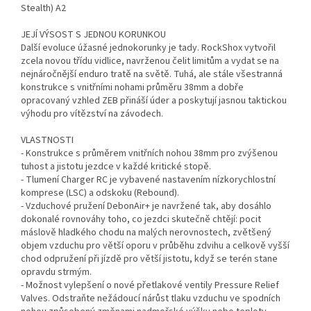
Stealth) A2
JEJÍ VÝSOST S JEDNOU KORUNKOU
Další evoluce úžasné jednokorunky je tady. RockShox vytvořil
zcela novou třídu vidlice, navrženou čelit limitům a vydat se na
nejnáročnější enduro tratě na světě. Tuhá, ale stále všestranná
konstrukce s vnitřními nohami průměru 38mm a dobře
opracovaný vzhled ZEB přináší úder a poskytují jasnou taktickou
výhodu pro vítězství na závodech.
VLASTNOSTI
- Konstrukce s průměrem vnitřních nohou 38mm pro zvýšenou
tuhost a jistotu jezdce v každé kritické stopě.
- Tlumení Charger RC je vybavené nastavením nízkorychlostní
komprese (LSC) a odskoku (Rebound).
- Vzduchové pružení DebonAir+ je navržené tak, aby dosáhlo
dokonalé rovnováhy toho, co jezdci skutečně chtějí: pocit
máslově hladkého chodu na malých nerovnostech, zvětšený
objem vzduchu pro větší oporu v průběhu zdvihu a celkově vyšší
chod odpružení při jízdě pro větší jistotu, když se terén stane
opravdu strmým.
- Možnost vylepšení o nové přetlakové ventily Pressure Relief
Valves. Odstraňte nežádoucí nárůst tlaku vzduchu ve spodních