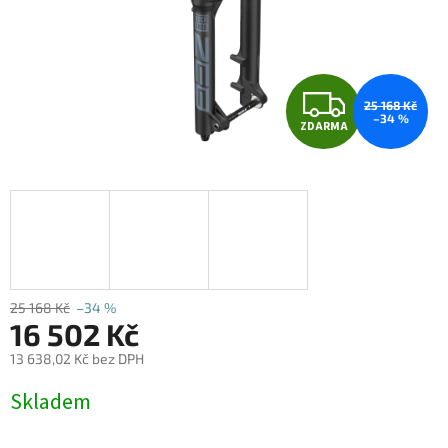
Z
25 168 Kč
–34 %
ZDARMA
D
A
R
M
A
25 168 Kč
–34 %
16 502 Kč
13 638,02 Kč bez DPH
Měrná
Skladem
cena: