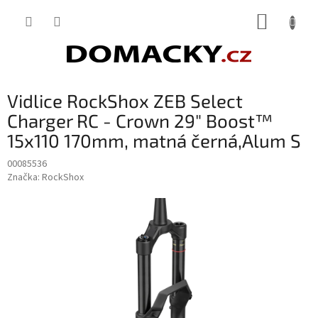
Přejít
NÁKUP
na
obsah
KOŠÍK
Vidlice RockShox ZEB Select
Charger RC - Crown 29" Boost™
15x110 170mm, matná černá,Alum S
00085536
Značka:
RockShox