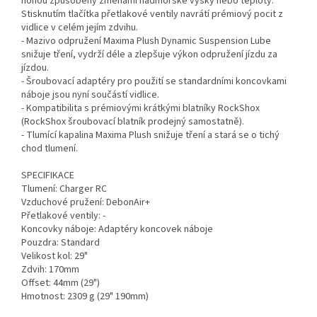
nohou způsobený změnami nadmořské výšky nebo teploty.
Stisknutím tlačítka přetlakové ventily navrátí prémiový pocit z
vidlice v celém jejím zdvihu.
- Mazivo odpružení Maxima Plush Dynamic Suspension Lube
snižuje tření, vydrží déle a zlepšuje výkon odpružení jízdu za
jízdou.
- Šroubovací adaptéry pro použití se standardními koncovkami
náboje jsou nyní součástí vidlice.
- Kompatibilita s prémiovými krátkými blatníky RockShox
(RockShox šroubovací blatník prodejný samostatně).
- Tlumící kapalina Maxima Plush snižuje tření a stará se o tichý
chod tlumení.
SPECIFIKACE
Tlumení: Charger RC
Vzduchové pružení: DebonAir+
Přetlakové ventily: -
Koncovky náboje: Adaptéry koncovek náboje
Pouzdra: Standard
Velikost kol: 29"
Zdvih: 170mm
Offset: 44mm (29")
Hmotnost: 2309 g (29" 190mm)