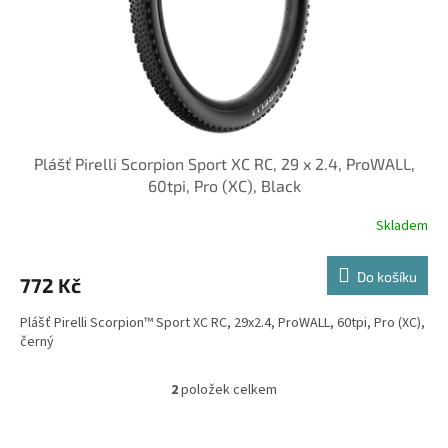
Plášť Pirelli Scorpion Sport XC RC, 29 x 2.4, ProWALL,
60tpi, Pro (XC), Black
Skladem
Do košíku
772 Kč
Plášť Pirelli Scorpion™ Sport XC RC, 29x2.4, ProWALL, 60tpi, Pro (XC),
černý
2
položek celkem
O
v
l
Z