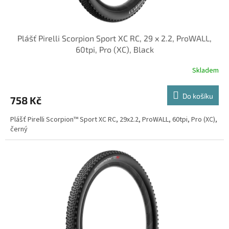
ů
Plášť Pirelli Scorpion Sport XC RC, 29 x 2.2, ProWALL,
60tpi, Pro (XC), Black
Skladem
Do košíku
758 Kč
Plášť Pirelli Scorpion™ Sport XC RC, 29x2.2, ProWALL, 60tpi, Pro (XC),
černý