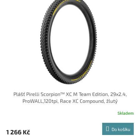
Plášť Pirelli Scorpion™ XC M Team Edition, 29x2.4,
ProWALL,120tpi, Race XC Compound, žlutý
Skladem
Do košíku
1 266 Kč