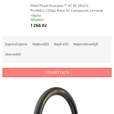
Plášť Pirelli Scorpion™ XC M, 29x2.4,
ProWALL,120tpi, Race XC Compound, červené
nápisy
Skladem
1 266 Kč
Ř
a
Doporučujeme
Nejlevnější
Nejdražší
Nejprodávanější
z
e
Abecedně
n
í
p
OTEVŘÍT FILTR
r
o
V
d
ý
u
p
k
i
t
s
ů
p