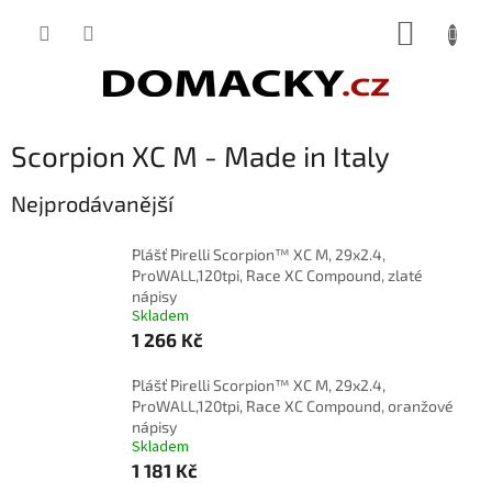
Přejít
NÁKUP
na
obsah
KOŠÍK
Scorpion XC M - Made in Italy
Nejprodávanější
Plášť Pirelli Scorpion™ XC M, 29x2.4,
ProWALL,120tpi, Race XC Compound, zlaté
nápisy
Skladem
1 266 Kč
Plášť Pirelli Scorpion™ XC M, 29x2.4,
ProWALL,120tpi, Race XC Compound, oranžové
nápisy
Skladem
1 181 Kč