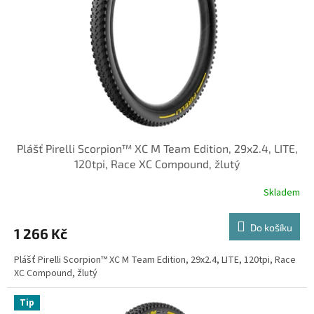
r
o
d
u
k
t
ů
Plášť Pirelli Scorpion™ XC M Team Edition, 29x2.4, LITE,
120tpi, Race XC Compound, žlutý
Skladem
Do košíku
1 266 Kč
Plášť Pirelli Scorpion™ XC M Team Edition, 29x2.4, LITE, 120tpi, Race
XC Compound, žlutý
Tip