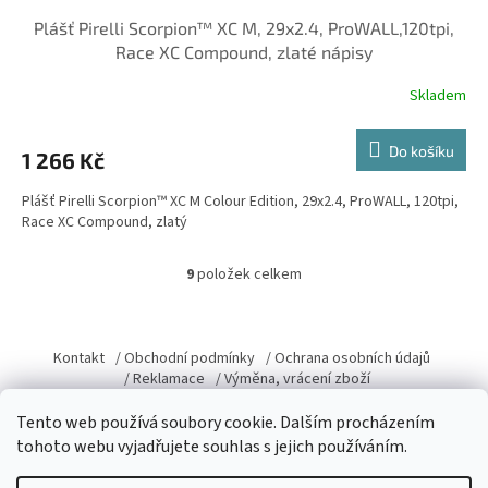
Plášť Pirelli Scorpion™ XC M, 29x2.4, ProWALL,120tpi,
Race XC Compound, zlaté nápisy
Skladem
Do košíku
1 266 Kč
Plášť Pirelli Scorpion™ XC M Colour Edition, 29x2.4, ProWALL, 120tpi,
Race XC Compound, zlatý
9
položek celkem
O
v
l
Z
á
á
Kontakt
/ Obchodní podmínky
/ Ochrana osobních údajů
d
p
/ Reklamace
/ Výměna, vrácení zboží
a
a
c
t
Tento web používá soubory cookie. Dalším procházením
í
í
tohoto webu vyjadřujete souhlas s jejich používáním.
p
r
Vytvořil Shoptet