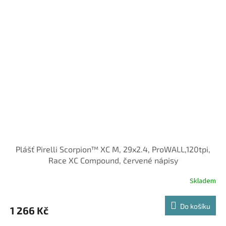
Plášť Pirelli Scorpion™ XC M, 29x2.4, ProWALL,120tpi,
Race XC Compound, červené nápisy
Skladem
Do košíku
1 266 Kč