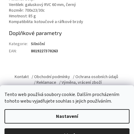
Ventilek: galuskový RVC 60 mm, černý
Rozměr: 700x23/30c
Hmotnost: 85 g
Kompatibilita: kotoučové a ráfkové brzdy
Doplňkové parametry
Kategorie
:
Silniční
EAN
:
8019227370263
Z
á
Kontakt
/ Obchodní podmínky
/ Ochrana osobních údajů
p
/ Reklamace
/ Výměna, vrácení zboží
a
Tento web používá soubory cookie. Dalším procházením
t
tohoto webu vyjadřujete souhlas s jejich používáním.
í
Vytvořil Shoptet
Nastavení
Copyright 2026
Domacky.cz
. Všechna práva vyhrazena.
Upravit