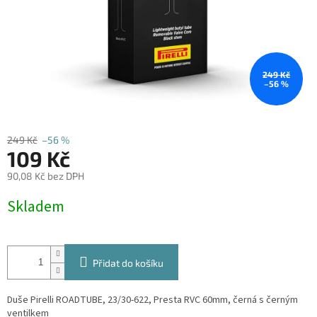
249 Kč
–56 %
249 Kč
–56 %
109 Kč
90,08 Kč bez DPH
Měrná
Skladem
cena:
Přidat do košíku
Duše Pirelli ROADTUBE, 23/30-622, Presta RVC 60mm, černá s černým
ventilkem