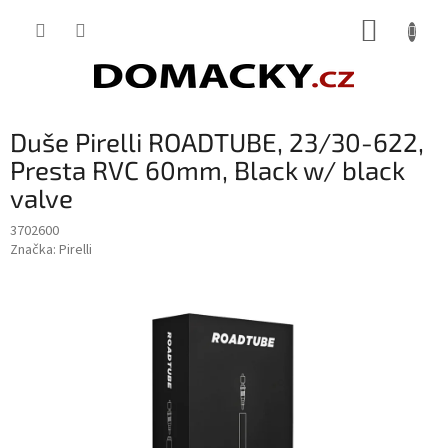
Přejít
NÁKUP
na
obsah
KOŠÍK
Duše Pirelli ROADTUBE, 23/30-622,
Presta RVC 60mm, Black w/ black
valve
3702600
Značka:
Pirelli