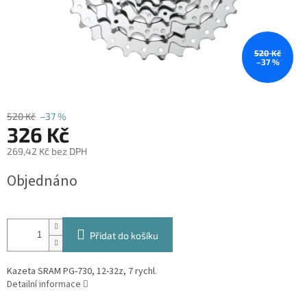
520 Kč
–37 %
520 Kč
–37 %
326 Kč
269,42 Kč bez DPH
Měrná
Objednáno
cena:
Přidat do košíku
Kazeta SRAM PG-730, 12-32z, 7 rychl.
Detailní informace