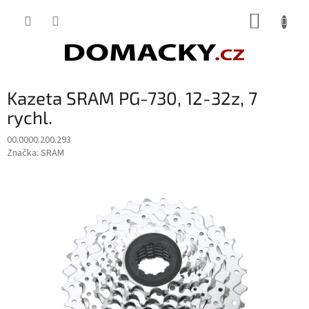
Přejít
NÁKUP
na
obsah
KOŠÍK
Kazeta SRAM PG-730, 12-32z, 7
rychl.
00.0000.200.293
Značka:
SRAM