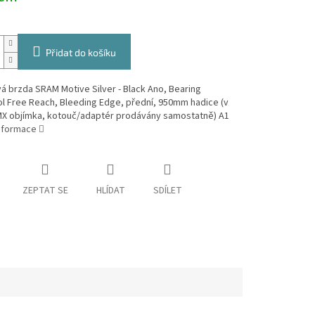
Přidat do košíku
 brzda SRAM Motive Silver - Black Ano, Bearing
l Free Reach, Bleeding Edge, přední, 950mm hadice (v
MX objímka, kotouč/adaptér prodávány samostatně) A1
informace
ZEPTAT SE
HLÍDAT
SDÍLET