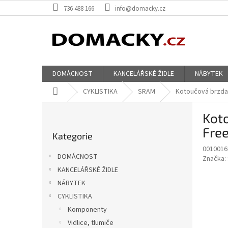
Přejít
736 488 166
info@domacky.cz
na
obsah
DOMÁCNOST
KANCELÁŘSKÉ ŽIDLE
NÁBYTEK
Domů
CYKLISTIKA
SRAM
Kotoučová brzda 
P
Koto
o
Přeskočit
s
Free
Kategorie
kategorie
t
0010016
r
DOMÁCNOST
Značka:
a
KANCELÁŘSKÉ ŽIDLE
n
NÁBYTEK
n
í
CYKLISTIKA
p
Komponenty
a
Vidlice, tlumiče