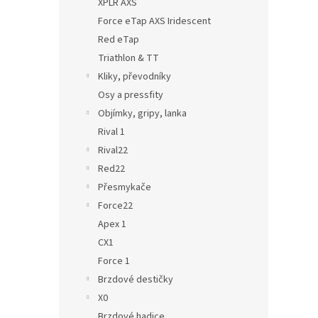
XPLR AXS
Force eTap AXS Iridescent
Red eTap
Triathlon & TT
Kliky, převodníky
Osy a pressfity
Objímky, gripy, lanka
Rival 1
Rival22
Red22
Přesmykače
Force22
Apex 1
CX1
Force 1
Brzdové destičky
X0
Brzdové hadice