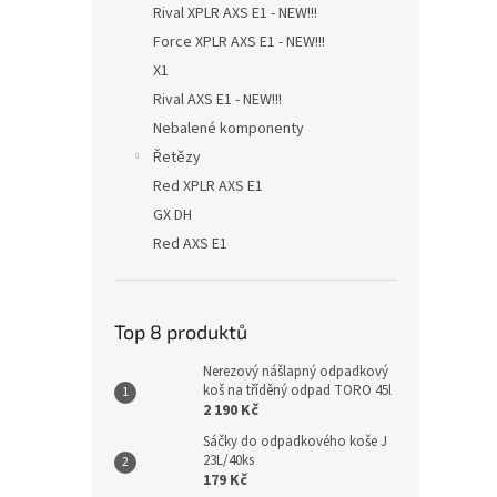
Rival XPLR AXS E1 - NEW!!!
Force XPLR AXS E1 - NEW!!!
X1
Rival AXS E1 - NEW!!!
Nebalené komponenty
Řetězy
Red XPLR AXS E1
GX DH
Red AXS E1
Top 8 produktů
Nerezový nášlapný odpadkový
koš na tříděný odpad TORO 45l
2 190 Kč
Sáčky do odpadkového koše J
23L/40ks
179 Kč