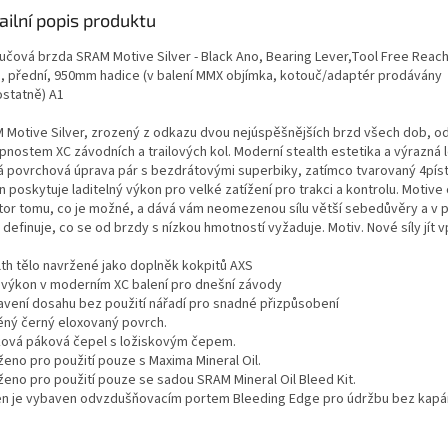
ailní popis produktu
učová brzda SRAM Motive Silver - Black Ano, Bearing Lever,Tool Free Reach
, přední, 950mm hadice (v balení MMX objímka, kotouč/adaptér prodávány
statně) A1
 Motive Silver, zrozený z odkazu dvou nejúspěšnějších brzd všech dob, o
pnostem XC závodních a trailových kol. Moderní stealth estetika a výrazná 
á povrchová úprava pár s bezdrátovými superbiky, zatímco tvarovaný 4pís
 poskytuje laditelný výkon pro velké zatížení pro trakci a kontrolu. Motive 
tor tomu, co je možné, a dává vám neomezenou sílu větší sebedůvěry a v 
definuje, co se od brzdy s nízkou hmotností vyžaduje. Motiv. Nové síly jít v
lth tělo navržené jako doplněk kokpitů AXS
ý výkon v moderním XC balení pro dnešní závody
avení dosahu bez použití nářadí pro snadné přizpůsobení
ěný černý eloxovaný povrch.
íková páková čepel s ložiskovým čepem.
ženo pro použití pouze s Maxima Mineral Oil.
ženo pro použití pouze se sadou SRAM Mineral Oil Bleed Kit.
n je vybaven odvzdušňovacím portem Bleeding Edge pro údržbu bez kapán