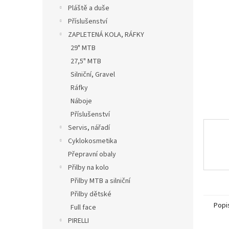
n
Pláště a duše
e
Příslušenství
l
ZAPLETENÁ KOLA, RÁFKY
29" MTB
27,5" MTB
Silniční, Gravel
Ráfky
Náboje
Příslušenství
Servis, nářadí
Cyklokosmetika
Přepravní obaly
Přilby na kolo
Přilby MTB a silniční
Přilby dětské
Popi
Full face
PIRELLI