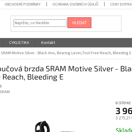
OBCHODNÍ PODMÍNKY
OCHRANA OSOBNÍCH ÚDAJŮ
CENY DOPRA
HLEDAT
CYKLISTIKA
Kontakt
SRAM Motive Silver - Black Ano, Bearing Lever,Tool Free Reach, Bleeding E
učová brzda SRAM Motive Silver - Blac
 Reach, Bleeding E
8
SRAM
6 370 Kč
3 9
3 275,21
Měrná
Skla
cena: