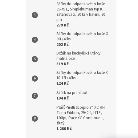
Sáčky do odpadkového koše
35-45 L, Simplehuman typ K,
zatahovací, 20 ks v balení, 30
µm
279 Kč
Sáčky do odpadkového koše G
30L/40ks
202 Kč
Držák na kuchyňské utěrky
matná ocel
319 Kč
Sáčky do odpadkového koše X
10-12L/40ks
124 Kč
Sáček na praní bot
194 Kč
Plášť Pirelli Scorpion™ XC RH
Team Edition, 29x2.4, LITE,
120tpi, Race XC Compound,
žlutý
1 266 Kč