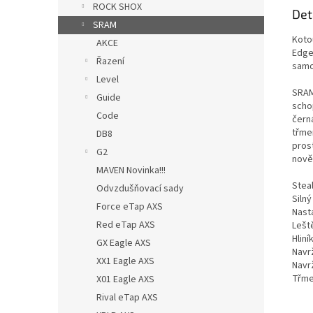
ROCK SHOX
Det
SRAM
Koto
AKCE
Edge
Řazení
samo
Level
SRAM
Guide
scho
Code
čern
třmen
DB8
pros
G2
nově 
MAVEN Novinka!!!
Stea
Odvzdušňovací sady
Siln
Force eTap AXS
Nast
Red eTap AXS
Lešt
Hlin
GX Eagle AXS
Navr
XX1 Eagle AXS
Navr
Třme
X01 Eagle AXS
Rival eTap AXS