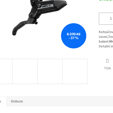
Kotoučová
6 370 Kč
Lever,Too
–37 %
balení M
Detailní 
TISK
s
Diskuze