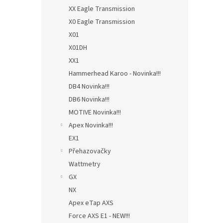
XX Eagle Transmission
X0 Eagle Transmission
X01
X01DH
XX1
Hammerhead Karoo - Novinka!!!
DB4 Novinka!!!
DB6 Novinka!!!
MOTIVE Novinka!!!
Apex Novinka!!!
EX1
Přehazovačky
Wattmetry
GX
NX
Apex eTap AXS
Force AXS E1 - NEW!!!