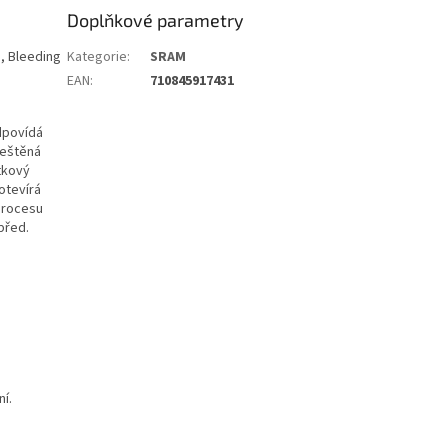
Doplňkové parametry
, Bleeding
Kategorie
:
SRAM
EAN
:
710845917431
dpovídá
leštěná
tkový
otevírá
procesu
před.
í.