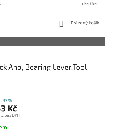
VY
Přihlášení
NÁKUPNÍ
Prázdný košík
KOŠÍK
k Ano, Bearing Lever,Tool
–37 %
63 Kč
 Kč bez DPH
dem