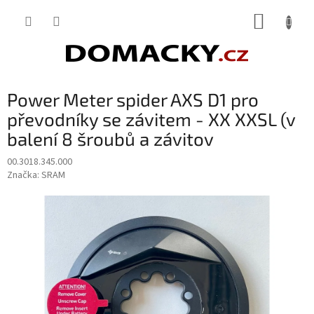
Přejít
NÁKUP
na
obsah
KOŠÍK
Power Meter spider AXS D1 pro
převodníky se závitem - XX XXSL (v
balení 8 šroubů a závitov
00.3018.345.000
Značka:
SRAM