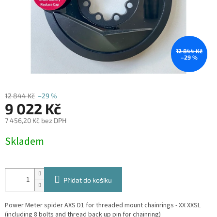
12 844 Kč
–29 %
12 844 Kč
–29 %
9 022 Kč
7 456,20 Kč bez DPH
Měrná
Skladem
cena:
Přidat do košíku
Power Meter spider AXS D1 for threaded mount chainrings - XX XXSL
(including 8 bolts and thread back up pin for chainring)