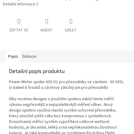
Detailní informace
ZEPTAT SE
HLÍDAT
SDÍLET
Popis
Diskuze
Detailní popis produktu
Power Meter spider AXS D1 pro převodníky se závitem - XX XXSL
(v balení 8 šroubů a závitový záložný pin pro převodník)
Díky novému designu s použitím spideru nabízí tento měřič
výkonu nejpřesnější a nejspolehlivější měření vůbec. Nový
design spideru využívá vlastní systém uchycení převodníku,
který umožnil snížit váhu bez kompromisu v spolehlivosti.
Dvoustranný měřicí systém vypočítává celkové wattové
hodnoty, je decentní, lehký a má nepřekonatelnou životnost
baterie. Je také kompatibilní se systémem RockShox Flight