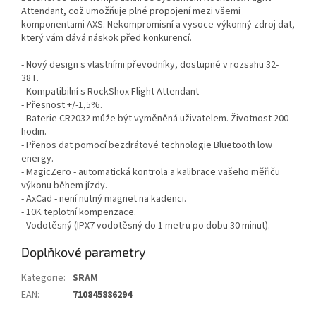
Attendant, což umožňuje plné propojení mezi všemi
komponentami AXS. Nekompromisní a vysoce-výkonný zdroj dat,
který vám dává náskok před konkurencí.
- Nový design s vlastními převodníky, dostupné v rozsahu 32-
38T.
- Kompatibilní s RockShox Flight Attendant
- Přesnost +/-1,5%.
- Baterie CR2032 může být vyměněná uživatelem. Životnost 200
hodin.
- Přenos dat pomocí bezdrátové technologie Bluetooth low
energy.
- MagicZero - automatická kontrola a kalibrace vašeho měřiču
výkonu během jízdy.
- AxCad - není nutný magnet na kadenci.
- 10K teplotní kompenzace.
- Vodotěsný (IPX7 vodotěsný do 1 metru po dobu 30 minut).
Doplňkové parametry
Kategorie
:
SRAM
EAN
:
710845886294