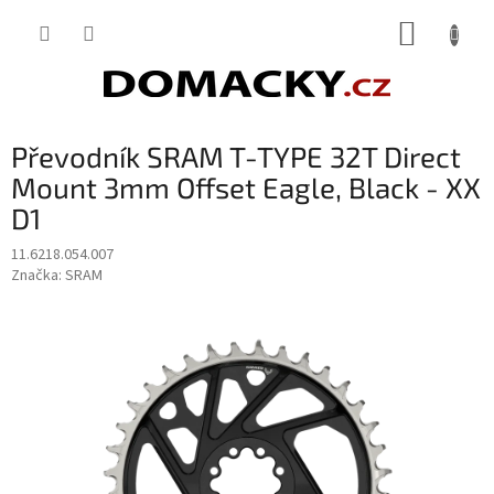
Přejít
NÁKUP
na
obsah
KOŠÍK
Převodník SRAM T-TYPE 32T Direct
Mount 3mm Offset Eagle, Black - XX
D1
11.6218.054.007
Značka:
SRAM