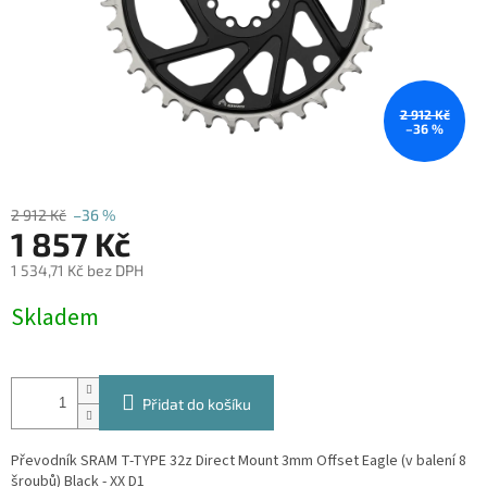
2 912 Kč
–36 %
2 912 Kč
–36 %
1 857 Kč
1 534,71 Kč bez DPH
Měrná
Skladem
cena:
Přidat do košíku
Převodník SRAM T-TYPE 32z Direct Mount 3mm Offset Eagle (v balení 8
šroubů) Black - XX D1