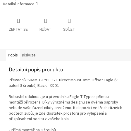
Detailní informace
ZEPTAT SE
HLÍDAT
SDÍLET
Popis
Diskuze
Detailní popis produktu
Převodník SRAM T-TYPE 32T Direct Mount 3mm Offset Eagle (v
balení 8 šroubů) Black - XX D1
Robustní odolnost je u převodníku Eagle T-Type s přímou
montáží přirozená. Díky výraznému designu se dvěma paprsky
nebude vaše řazení nikdy ohroženo. K dispozici ve třech různých
počtech zubů, je zde dostatek prostoru pro vylepšení a
přizpůsobení pocitu z vašeho kola.
- Přímá montáž na 8 šroubů.