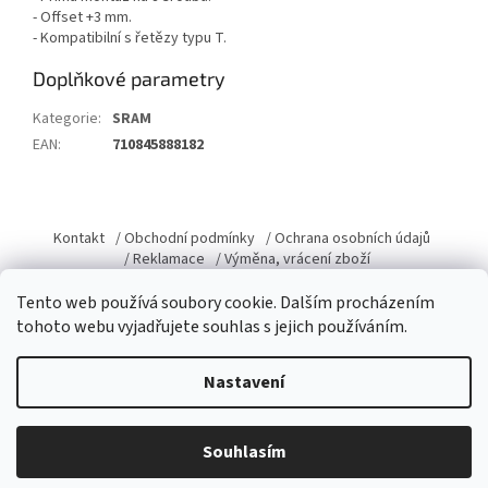
- Offset +3 mm.
- Kompatibilní s řetězy typu T.
Doplňkové parametry
Kategorie
:
SRAM
EAN
:
710845888182
Z
á
Kontakt
/ Obchodní podmínky
/ Ochrana osobních údajů
p
/ Reklamace
/ Výměna, vrácení zboží
a
Tento web používá soubory cookie. Dalším procházením
t
tohoto webu vyjadřujete souhlas s jejich používáním.
í
Vytvořil Shoptet
Nastavení
Copyright 2026
Domacky.cz
. Všechna práva vyhrazena.
Upravit
Souhlasím
nastavení cookies