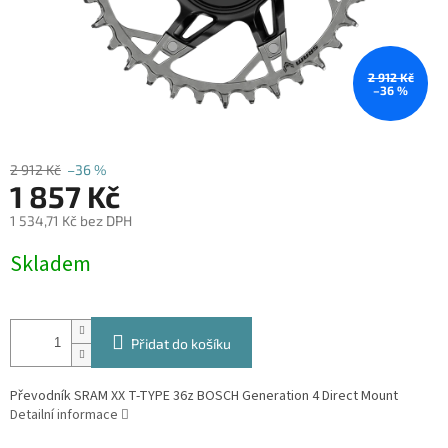
2 912 Kč
–36 %
2 912 Kč
–36 %
1 857 Kč
1 534,71 Kč bez DPH
Měrná
Skladem
cena:
Přidat do košíku
Převodník SRAM XX T-TYPE 36z BOSCH Generation 4 Direct Mount
Detailní informace