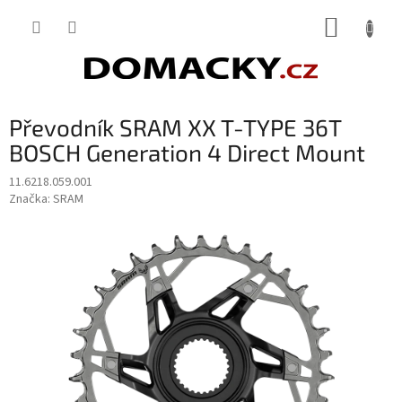
Přejít
NÁKUP
na
obsah
KOŠÍK
Převodník SRAM XX T-TYPE 36T
BOSCH Generation 4 Direct Mount
11.6218.059.001
Značka:
SRAM