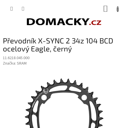
Přejít
NÁKUP
na
obsah
KOŠÍK
Převodník X-SYNC 2 34z 104 BCD
ocelový Eagle, černý
11.6218.045.000
Značka:
SRAM