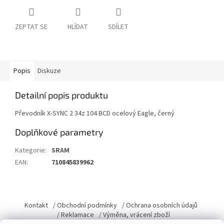
ZEPTAT SE
HLÍDAT
SDÍLET
Popis
Diskuze
Detailní popis produktu
Převodník X-SYNC 2 34z 104 BCD ocelový Eagle, černý
Doplňkové parametry
Kategorie
:
SRAM
EAN
:
710845839962
Z
á
Kontakt
/ Obchodní podmínky
/ Ochrana osobních údajů
p
/ Reklamace
/ Výměna, vrácení zboží