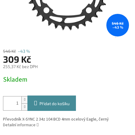
546 Kč
–43 %
546 Kč
–43 %
309 Kč
255,37 Kč bez DPH
Měrná
Skladem
cena:
Přidat do košíku
Převodník X-SYNC 2 34z 104 BCD 4mm ocelový Eagle, černý
Detailní informace