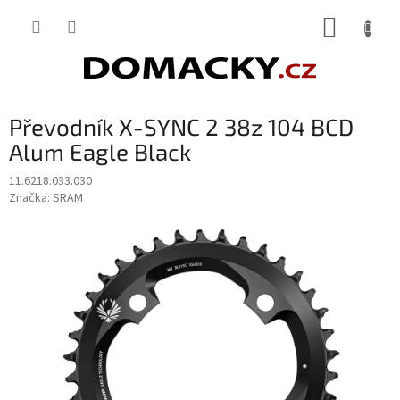
Přejít
NÁKUP
na
obsah
KOŠÍK
Převodník X-SYNC 2 38z 104 BCD
Alum Eagle Black
11.6218.033.030
Značka:
SRAM