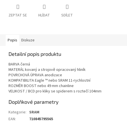
ZEPTAT SE
HLÍDAT
SDÍLET
Popis
Diskuze
Detailní popis produktu
BARVA černá
MATERÁL kovaný a strojově opracovaný hliník
POVRCHOVÁ ÚPRAVA anodizace
KOMPATIBILITA Eagle ™ nebo SRAM 11-rychlostní
ROZMĚR BOOST nebo 49 mm chainline
VELIKOST / BCD pro kliky se spiderem s roztečí 104mm
Doplňkové parametry
Kategorie
:
SRAM
EAN
:
710845795565