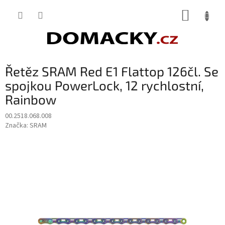
Přejít
NÁKUP
na
obsah
KOŠÍK
Řetěz SRAM Red E1 Flattop 126čl. Se
spojkou PowerLock, 12 rychlostní,
Rainbow
00.2518.068.008
Značka:
SRAM