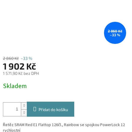
2 860 Kč
–33 %
2 860 Kč
–33 %
1 902 Kč
1 571,90 Kč bez DPH
Měrná
Skladem
cena:
Přidat do košíku
Řetěz SRAM Red E1 Flattop 126čl., Rainbow se spojkou PowerLock 12
rychlostní