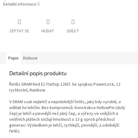
Detailní informace
ZEPTAT SE
HLÍDAT
SDÍLET
Popis
Diskuze
Detailní popis produktu
Řetěz SRAM Red E1 Flattop 126čl. Se spojkou PowerLock, 12
rychlostní, Rainbow
V SRAM vzali nejlehčí a nejodolnější řetěz, jaký kdy vyrobili, a
udělali ho lehčím. Bez kompromisů. Konstrukce HollowPin (dutý
čep) je lehčí a pevnější než plný čep, a výřezy ve vnějších a
vnitřních plátech snižují hmotnost o 13 g oproti předchozí
generaci. Výsledkem je lehčí, rychlejší, pevnější, a odolnější
řetěz.