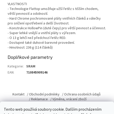
VLASTNOSTI
- Technologie Flattop umožňuje užší řetěz s tišším chodem,
větší pevností a odolností.
- Hard Chrome pochromované pláty vnitřních článků a válečky
pro snížení opotřebení a delší životnost.
- Konstrukce HollowPin (duté čepy) pro větší pevnost a účinnost.
- Super lehké vnější a vnitřní pláty s výřezem.
- O 13 g lehčí než předchozí řetěz RED.
- Dostupné také duhové barevné provedení.
- Hmotnost: 236 g (114 článků)
Doplňkové parametry
Kategorie
:
SRAM
EAN
:
710845909146
Z
á
Kontakt
/ Obchodní podmínky
/ Ochrana osobních údajů
p
/ Reklamace
/ Výměna, vrácení zboží
a
Tento web používá soubory cookie. Dalším procházením
t