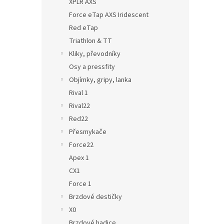
XPLR AXS
Force eTap AXS Iridescent
Red eTap
Triathlon & TT
Kliky, převodníky
Osy a pressfity
Objímky, gripy, lanka
Rival 1
Rival22
Red22
Přesmykače
Force22
Apex 1
CX1
Force 1
Brzdové destičky
X0
Brzdové hadice