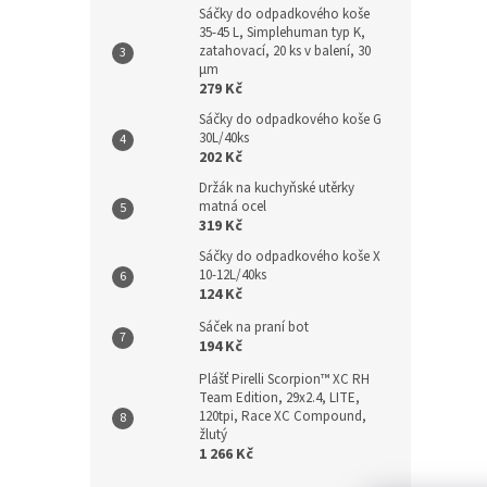
Sáčky do odpadkového koše
35-45 L, Simplehuman typ K,
zatahovací, 20 ks v balení, 30
µm
279 Kč
Sáčky do odpadkového koše G
30L/40ks
202 Kč
Držák na kuchyňské utěrky
matná ocel
319 Kč
Sáčky do odpadkového koše X
10-12L/40ks
124 Kč
Sáček na praní bot
194 Kč
Plášť Pirelli Scorpion™ XC RH
Team Edition, 29x2.4, LITE,
120tpi, Race XC Compound,
žlutý
1 266 Kč