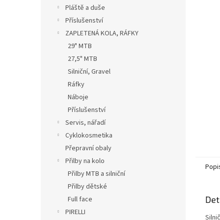
n
Pláště a duše
e
Příslušenství
l
ZAPLETENÁ KOLA, RÁFKY
29" MTB
27,5" MTB
Silniční, Gravel
Ráfky
Náboje
Příslušenství
Servis, nářadí
Cyklokosmetika
Přepravní obaly
Přilby na kolo
Popi
Přilby MTB a silniční
Přilby dětské
Det
Full face
PIRELLI
Siln