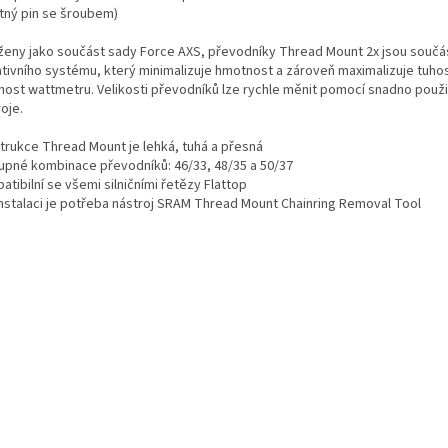
stný pin se šroubem)
ženy jako součást sady Force AXS, převodníky Thread Mount 2x jsou součá
ativního systému, který minimalizuje hmotnost a zároveň maximalizuje tuhos
nost wattmetru. Velikosti převodníků lze rychle měnit pomocí snadno použ
oje.
trukce Thread Mount je lehká, tuhá a přesná
upné kombinace převodníků: 46/33, 48/35 a 50/37
tibilní se všemi silničními řetězy Flattop
instalaci je potřeba nástroj SRAM Thread Mount Chainring Removal Tool