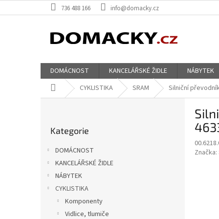
Přejít
736 488 166
info@domacky.cz
na
obsah
DOMÁCNOST
KANCELÁŘSKÉ ŽIDLE
NÁBYTEK
Domů
CYKLISTIKA
SRAM
Silniční převodn
P
Sil
o
Přeskočit
s
4633
Kategorie
kategorie
t
00.6218.
r
DOMÁCNOST
Značka:
a
KANCELÁŘSKÉ ŽIDLE
n
NÁBYTEK
n
í
CYKLISTIKA
p
Komponenty
a
Vidlice, tlumiče