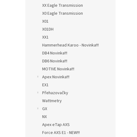
XX Eagle Transmission
X0 Eagle Transmission
X01
X01DH
XX1
Hammerhead Karoo - Novinka!!!
DB4 Novinka!!!
DB6 Novinka!!!
MOTIVE Novinka!!!
Apex Novinka!!!
EX1
Přehazovačky
Wattmetry
GX
NX
Apex eTap AXS
Force AXS E1 - NEW!!!