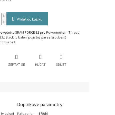
Přidat do košíku
 převodníky SRAM FORCE E1 pro Powermeter - Thread
3z Black (v balení pojistný pin se šroubem)
informace
ZEPTAT SE
HLÍDAT
SDÍLET
Doplňkové parametry
(v balení
Kategorie
:
SRAM