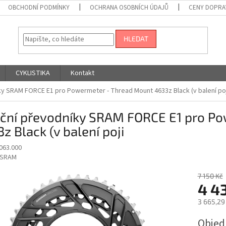
OBCHODNÍ PODMÍNKY
OCHRANA OSOBNÍCH ÚDAJŮ
CENY DOPRA
HLEDAT
CYKLISTIKA
Kontakt
íky SRAM FORCE E1 pro Powermeter - Thread Mount 4633z Black (v balení poj
niční převodníky SRAM FORCE E1 pro P
z Black (v balení poji
063.000
SRAM
7 150 Kč
4 4
3 665,29
Měrná
Obje
cena: