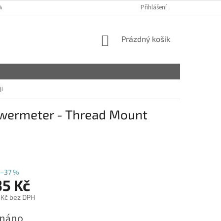
VY
Přihlášení
NÁKUPNÍ
Prázdný košík
KOŠÍK
i
owermeter - Thread Mount
–37 %
35 Kč
 Kč bez DPH
dnáno