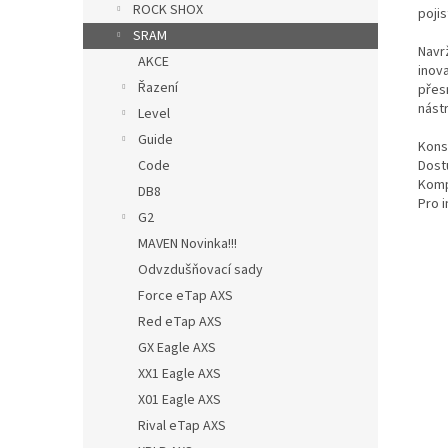
ROCK SHOX
poji
SRAM
Navr
AKCE
inov
Řazení
přes
nástr
Level
Guide
Kons
Code
Dost
Kompa
DB8
Pro 
G2
MAVEN Novinka!!!
Odvzdušňovací sady
Force eTap AXS
Red eTap AXS
GX Eagle AXS
XX1 Eagle AXS
X01 Eagle AXS
Rival eTap AXS