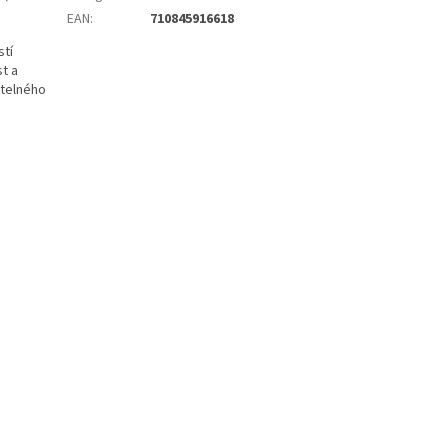
EAN
:
710845916618
stí
t a
itelného