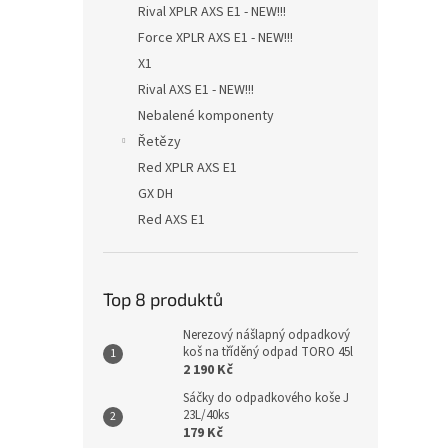
Rival XPLR AXS E1 - NEW!!!
Force XPLR AXS E1 - NEW!!!
X1
Rival AXS E1 - NEW!!!
Nebalené komponenty
Řetězy
Red XPLR AXS E1
GX DH
Red AXS E1
Top 8 produktů
Nerezový nášlapný odpadkový
koš na tříděný odpad TORO 45l
2 190 Kč
Sáčky do odpadkového koše J
23L/40ks
179 Kč