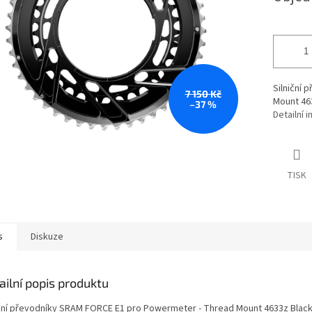
Silniční
7 150 Kč
Mount 463
–37 %
Detailní 
TISK
s
Diskuze
ailní popis produktu
iční převodníky SRAM FORCE E1 pro Powermeter - Thread Mount 4633z Black 