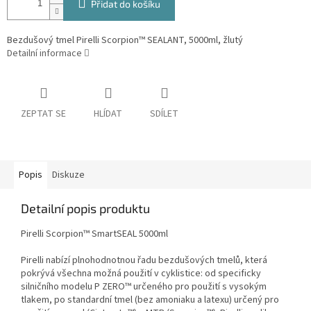
Přidat do košíku
Bezdušový tmel Pirelli Scorpion™ SEALANT, 5000ml, žlutý
Detailní informace
ZEPTAT SE
HLÍDAT
SDÍLET
Popis
Diskuze
Detailní popis produktu
Pirelli Scorpion™ SmartSEAL 5000ml
Pirelli nabízí plnohodnotnou řadu bezdušových tmelů, která
pokrývá všechna možná použití v cyklistice: od specificky
silničního modelu P ZERO™ určeného pro použití s vysokým
tlakem, po standardní tmel (bez amoniaku a latexu) určený pro