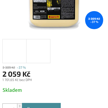
3 309 Kč
–37 %
3 309 Kč
–37 %
2 059 Kč
1 701,65 Kč bez DPH
Měrná
Skladem
cena: