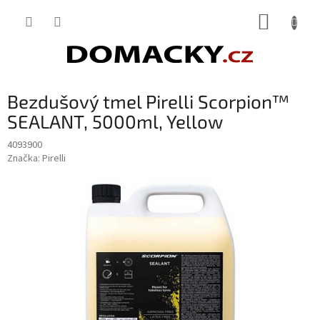
Přejít
NÁKUP
na
obsah
KOŠÍK
Bezdušový tmel Pirelli Scorpion™
SEALANT, 5000ml, Yellow
4093900
Značka:
Pirelli