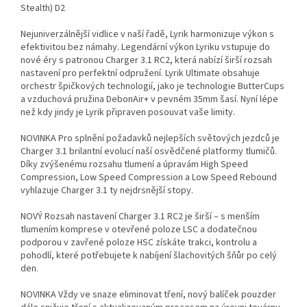
Stealth) D2
Nejuniverzálnější vidlice v naší řadě, Lyrik harmonizuje výkon s
efektivitou bez námahy. Legendární výkon Lyriku vstupuje do
nové éry s patronou Charger 3.1 RC2, která nabízí širší rozsah
nastavení pro perfektní odpružení. Lyrik Ultimate obsahuje
orchestr špičkových technologií, jako je technologie ButterCups
a vzduchová pružina DebonAir+ v pevném 35mm šasí. Nyní lépe
než kdy jindy je Lyrik připraven posouvat vaše limity.
NOVINKA Pro splnění požadavků nejlepších světových jezdců je
Charger 3.1 brilantní evolucí naší osvědčené platformy tlumičů.
Díky zvýšenému rozsahu tlumení a úpravám High Speed
Compression, Low Speed Compression a Low Speed Rebound
vyhlazuje Charger 3.1 ty nejdrsnější stopy.
NOVÝ Rozsah nastavení Charger 3.1 RC2 je širší – s menším
tlumením komprese v otevřené poloze LSC a dodatečnou
podporou v zavřené poloze HSC získáte trakci, kontrolu a
pohodlí, které potřebujete k nabíjení šlachovitých šňůr po celý
den.
NOVINKA Vždy ve snaze eliminovat tření, nový balíček pouzder