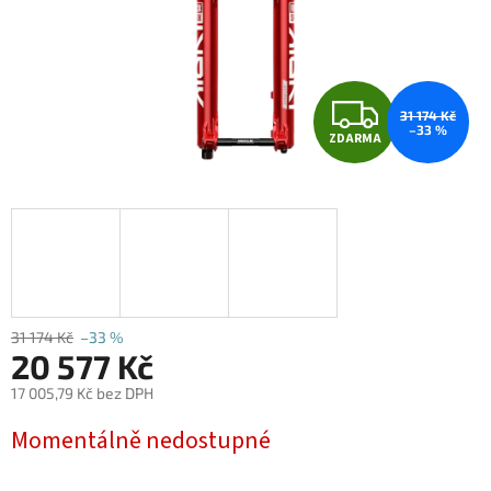
Z
31 174 Kč
–33 %
ZDARMA
D
A
R
M
A
31 174 Kč
–33 %
20 577 Kč
17 005,79 Kč bez DPH
Měrná
Momentálně nedostupné
cena: