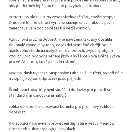
dále snižuje tření s aktualizovaným procesem na úrovni továrny,
aby jezdci měli lepší pocit hned po vybalení z krabice.
ButterCups blokují 20 % vysokofrekvenčního „chvění stopy“.
Omezení těchto vibrací výrazně snižuje únavu rukou a paží a
zanechává vám pocit svěžesti a větší kontroly.
Vzduchová pružina DebonAir+ je navržena tak, aby dosáhla
dokonalé rovnováhy toho, co jezdci skutečně chtějí: pocit
máslového chodu na malých nerovnostech, zvýšený objem
vzduchu pro podporu během jízdy a vyšší celková světlá výška
pro větší jistotu, když jsou věci strmé.
Maxima Plush Dynamic Suspension Lube snižuje tření, vydrží déle
a zlepšuje výkon odpružení jízdu po jízdě.
Šroubovací adaptéry nyní součástí dodávky pro použití se
standardními koncovkami nábojů.
Lehká obrobená a eloxovaná korunka pro prémiový vzhled a
odolnost.
K dispozici v barevném provedení Signature Heavy Meadow
Green nebo Ultimate High Gloss Black.