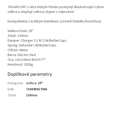
Těsnění SKF s ultra nízkým třením poskytují dlouhotrvající výkon
vidlice a zlepšují celkový dojem z odpružení.
Kompatibilita s krátkým blatníkem. (včetně blatníku RockShox)
Velikost kola: 29“
Zdvih: 150mm
Damper: Charger 3.1 RC2 W/ButterCups
Spring: DebonAir+ W/ButterCups
Offset: 44mm
Barva: Electric Red
Osa: 15x110mm BOOST™
Hmotnost: 2028g
Doplňkové parametry
Kategorie
:
vidlice 29"
EAN
:
710845917066
Zdvih
:
150mm
Z