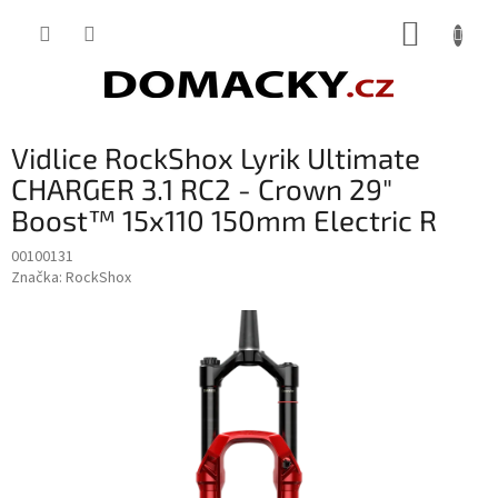
Přejít
NÁKUP
na
obsah
KOŠÍK
Vidlice RockShox Lyrik Ultimate
CHARGER 3.1 RC2 - Crown 29"
Boost™ 15x110 150mm Electric R
00100131
Značka:
RockShox