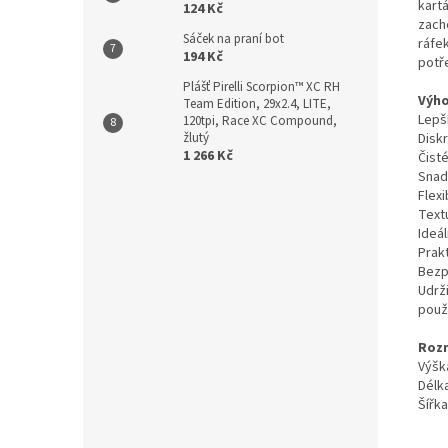
kart
124 Kč
zach
Sáček na praní bot
ráfek
194 Kč
potř
Plášť Pirelli Scorpion™ XC RH
Výho
Team Edition, 29x2.4, LITE,
Lepší
120tpi, Race XC Compound,
Diskr
žlutý
1 266 Kč
Čisté
Snad
Flexi
Text
Ideál
Prak
Bezp
Udrž
použi
Roz
Výšk
Délk
Šířka