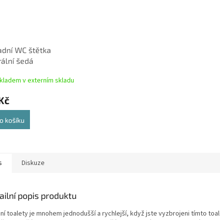
dní WC štětka
ální šedá
kladem v externím skladu
Kč
o košíku
s
Diskuze
ailní popis produktu
ní toalety je mnohem jednodušší a rychlejší, když jste vyzbrojeni tímto toa