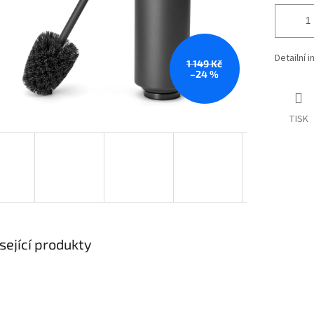
Detailní 
1 149 Kč
–24 %
TISK
sející produkty