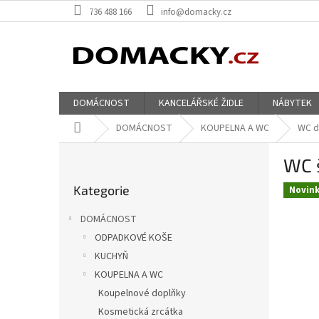
Přejít
736 488 166
info@domacky.cz
na
obsah
DOMÁCNOST
KANCELÁŘSKÉ ŽIDLE
NÁBYTEK
Domů
DOMÁCNOST
KOUPELNA A WC
WC d
P
WC 
o
Přeskočit
s
Kategorie
kategorie
Novin
t
r
DOMÁCNOST
a
ODPADKOVÉ KOŠE
n
KUCHYŇ
n
í
KOUPELNA A WC
p
Koupelnové doplňky
a
Kosmetická zrcátka