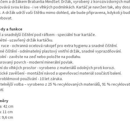
áčem a držákem Brabantia MindSet. Držák, vyrobený z korozivzdorných mate
ovává svou krásu - i ve vlhkých podmínkách. Kartáč je navržen tak, aby dos
. A držák udrží vaši štětku mimo dohled, ale bude připravena, kdykoli ji bu
ebovat.
dy a funkce
 a snadnější čištění pod ráfkem - speciální tvar kartáče.
étní - uzavřený držák kartáčku.
 ruce - ochranná ocelová rukojeť pro extra hygienu a snadné čištění.
né čištění - odnímatelný plastový vnitřní držák, snadné vyprazdňování.
bilní - zavěste na zeď nebo položte na podlahu.
urovaný povrch - moderní minerální povlak.
ní do vlhkých prostor - vyrobeno z materiálů odolných proti korozi.
tické zavěšení - montážní návod a upevňovací materiál součástí balení.
roblémové používání - 10 let záruka.
itelnější volba – vyrobeno z 25 % recyklovaných materiálů, 91 % recyklova
tí.
měry
a: 42 cm
a: 11 cm
: 9,6 cm