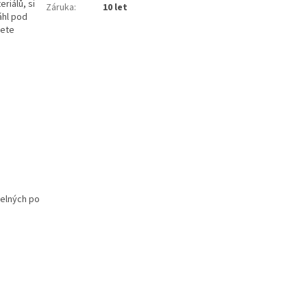
riálů, si
Záruka
:
10 let
áhl pod
dete
telných po