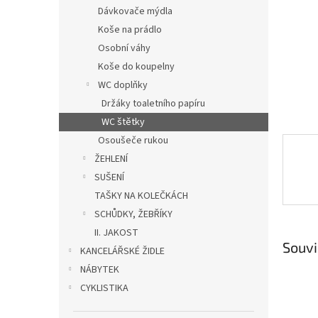
n
Dávkovače mýdla
e
Koše na prádlo
l
Osobní váhy
Koše do koupelny
WC doplňky
Držáky toaletního papíru
WC štětky
Osoušeče rukou
ŽEHLENÍ
SUŠENÍ
TAŠKY NA KOLEČKÁCH
SCHŮDKY, ŽEBŘÍKY
II. JAKOST
Souvi
KANCELÁŘSKÉ ŽIDLE
NÁBYTEK
CYKLISTIKA