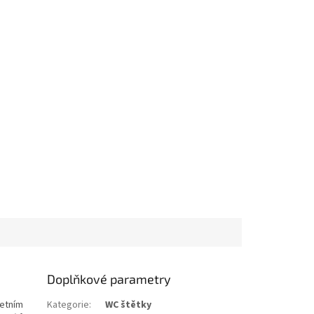
Doplňkové parametry
letním
Kategorie
:
WC štětky