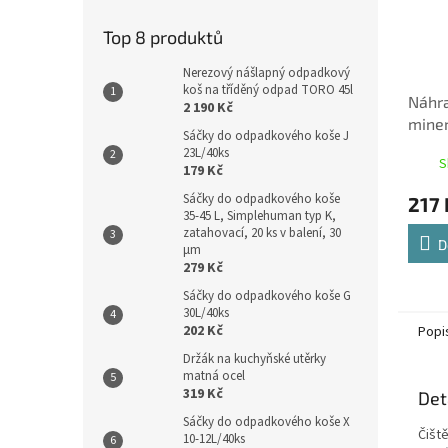
Top 8 produktů
Nerezový nášlapný odpadkový
koš na tříděný odpad TORO 45l
Náhra
2 190 Kč
miner
Sáčky do odpadkového koše J
23L/40ks
S
179 Kč
Sáčky do odpadkového koše
217 
35-45 L, Simplehuman typ K,
zatahovací, 20 ks v balení, 30
D
µm
279 Kč
Sáčky do odpadkového koše G
30L/40ks
202 Kč
Popi
Držák na kuchyňské utěrky
matná ocel
319 Kč
Det
Sáčky do odpadkového koše X
Čiště
10-12L/40ks