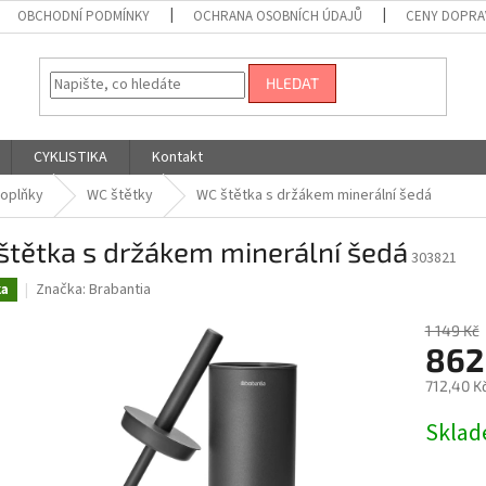
OBCHODNÍ PODMÍNKY
OCHRANA OSOBNÍCH ÚDAJŮ
CENY DOPRA
HLEDAT
CYKLISTIKA
Kontakt
oplňky
WC štětky
WC štětka s držákem minerální šedá
štětka s držákem minerální šedá
303821
Značka:
Brabantia
ka
1 149 Kč
862
712,40 K
Měrná
Skla
cena: