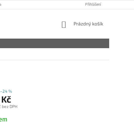
VY
Přihlášení
NÁKUPNÍ
Prázdný košík
KOŠÍK
–24 %
 Kč
č bez DPH
dem