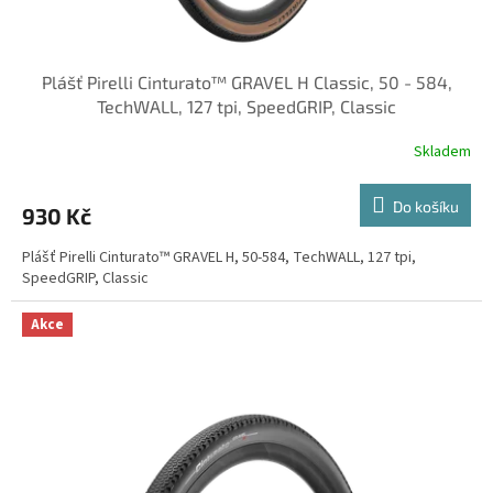
ů
Plášť Pirelli Cinturato™ GRAVEL H Classic, 50 - 584,
TechWALL, 127 tpi, SpeedGRIP, Classic
Skladem
Do košíku
930 Kč
Plášť Pirelli Cinturato™ GRAVEL H, 50-584, TechWALL, 127 tpi,
SpeedGRIP, Classic
Akce