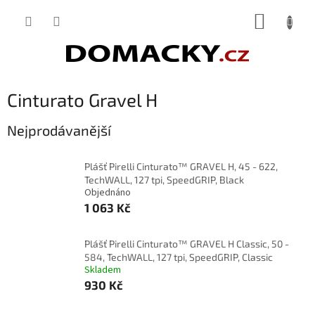
Přejít
NÁKUP
na
obsah
KOŠÍK
Cinturato Gravel H
Nejprodávanější
Plášť Pirelli Cinturato™ GRAVEL H, 45 - 622,
TechWALL, 127 tpi, SpeedGRIP, Black
Objednáno
1 063 Kč
Plášť Pirelli Cinturato™ GRAVEL H Classic, 50 -
584, TechWALL, 127 tpi, SpeedGRIP, Classic
Skladem
930 Kč