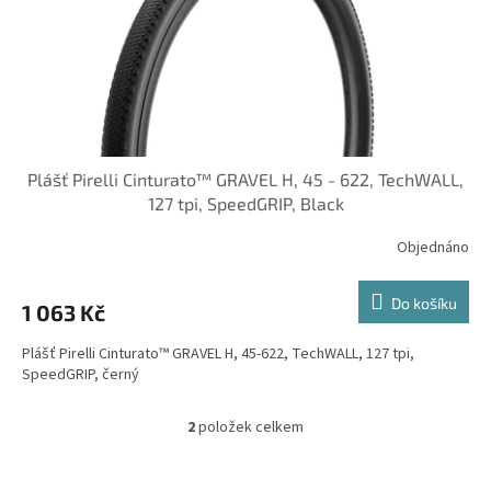
Plášť Pirelli Cinturato™ GRAVEL H, 45 - 622, TechWALL,
127 tpi, SpeedGRIP, Black
Objednáno
Do košíku
1 063 Kč
Plášť Pirelli Cinturato™ GRAVEL H, 45-622, TechWALL, 127 tpi,
SpeedGRIP, černý
2
položek celkem
O
v
l
Z