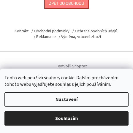
ZPĚT DO OBCHODU
Z
á
Kontakt
/ Obchodní podmínky
/ Ochrana osobních údajů
p
/ Reklamace
/ Výměna, vrácení zboží
a
t
í
Vytvořil Shoptet
Tento web používá soubory cookie. Dalším procházením
tohoto webu vyjadřujete souhlas s jejich používáním.
Copyright 2026
Domacky.cz
. Všechna práva vyhrazena.
Upravit
nastavení cookies
Nastavení
Souhlasím