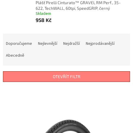
Plášť Pirelli Cinturato™ GRAVEL RM Perf., 35-
622, TechWALL, 60tpi, SpeedGRIP, černý
Skladem
958 Kč
Ř
a
Doporučujeme
Nejlevnější
Nejdražší
Nejprodávanější
z
e
Abecedně
n
í
p
OTEVŘÍT FILTR
r
o
V
d
ý
u
p
k
i
t
s
ů
p
r