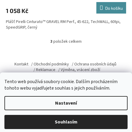
Do košíku
1 058 Kč
Plášť Pirelli Cinturato™ GRAVEL RM Perf., 45-622, TechWALL, 60tpi,
SpeedGRIP, černý
3
položek celkem
O
v
l
Z
á
á
Kontakt
/ Obchodní podmínky
/ Ochrana osobních údajů
d
p
/ Reklamace
/ Výměna, vrácení zboží
a
a
c
t
Tento web používá soubory cookie. Dalším procházením
í
í
tohoto webu vyjadřujete souhlas s jejich používáním.
p
r
Vytvořil Shoptet
v
Nastavení
k
y
v
Copyright 2026
Domacky.cz
. Všechna práva vyhrazena.
Upravit
Souhlasím
ý
nastavení cookies
p