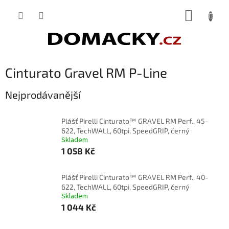
Přejít
NÁKUP
na
obsah
KOŠÍK
Cinturato Gravel RM P-Line
Nejprodávanější
Plášť Pirelli Cinturato™ GRAVEL RM Perf., 45-
622, TechWALL, 60tpi, SpeedGRIP, černý
Skladem
1 058 Kč
Plášť Pirelli Cinturato™ GRAVEL RM Perf., 40-
622, TechWALL, 60tpi, SpeedGRIP, černý
Skladem
1 044 Kč