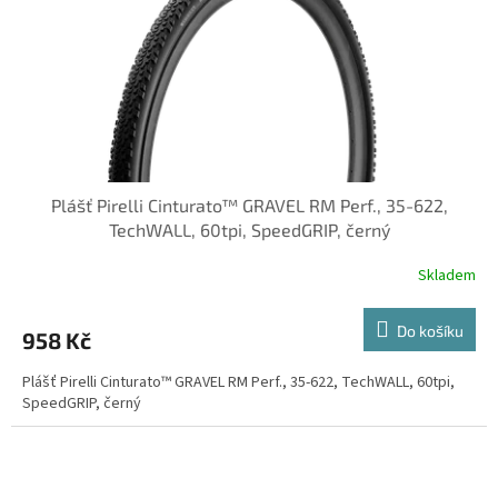
o
d
u
k
t
ů
Plášť Pirelli Cinturato™ GRAVEL RM Perf., 35-622,
TechWALL, 60tpi, SpeedGRIP, černý
Skladem
Do košíku
958 Kč
Plášť Pirelli Cinturato™ GRAVEL RM Perf., 35-622, TechWALL, 60tpi,
SpeedGRIP, černý