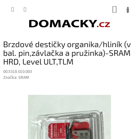
Přejít
NÁKUP
na
obsah
KOŠÍK
Brzdové destičky organika/hliník (v
bal. pin,závlačka a pružinka)-SRAM
HRD, Level ULT,TLM
00.5318.010.003
Značka:
SRAM