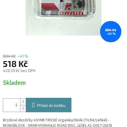
884 Kč
–41 %
884 Kč
–41 %
518 Kč
428,10 Kč bez DPH
Měrná
Skladem
cena:
Přidat do košíku
Brzdové destičky ASYMETRICKÉ organika/hliník (Tiché/Lehké) -
MONOBLOCK - SRAM HYDRAULIC ROAD DISC, LEVEL A1 (2017-2019)