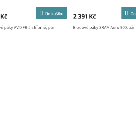
Do košíku
Do
 Kč
2 391 Kč
é páky AVID FR-5 stříbrné, pár
Brzdové páky SRAM Aero 900, pár
O
v
l
á
d
a
c
í
p
r
v
k
y
v
ý
p