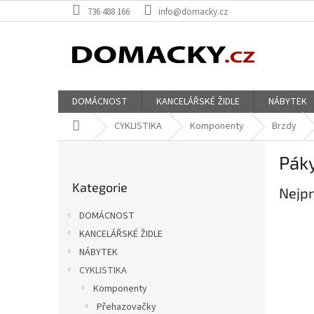
Přejít
736 488 166
info@domacky.cz
na
obsah
DOMÁCNOST
KANCELÁŘSKÉ ŽIDLE
NÁBYTEK
Domů
CYKLISTIKA
Komponenty
Brzdy
P
Pák
o
Přeskočit
s
Kategorie
kategorie
Nejpr
t
r
DOMÁCNOST
a
KANCELÁŘSKÉ ŽIDLE
n
NÁBYTEK
n
í
CYKLISTIKA
p
Komponenty
a
Přehazovačky