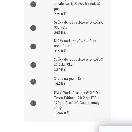
zatahovací, 20 ks v balení, 30
µm
279 Kč
Sáčky do odpadkového koše G
30L/40ks
202 Kč
Držák na kuchyňské utěrky
matná ocel
319 Kč
Sáčky do odpadkového koše X
10-12L/40ks
124 Kč
Sáček na praní bot
194 Kč
Plášť Pirelli Scorpion™ XC RH
Team Edition, 29x2.4, LITE,
120tpi, Race XC Compound,
žlutý
1 266 Kč
Z
á