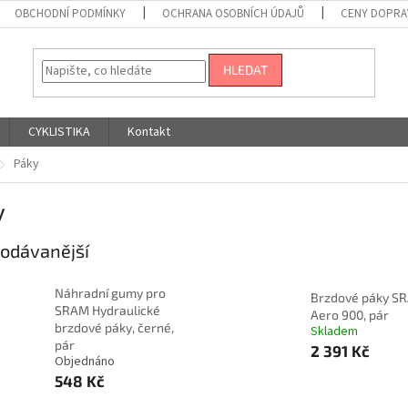
OBCHODNÍ PODMÍNKY
OCHRANA OSOBNÍCH ÚDAJŮ
CENY DOPRA
HLEDAT
CYKLISTIKA
Kontakt
Páky
y
odávanější
Náhradní gumy pro
Brzdové páky S
SRAM Hydraulické
Aero 900, pár
brzdové páky, černé,
Skladem
pár
2 391 Kč
Objednáno
548 Kč