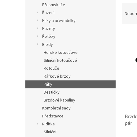
n
Přesmykače
Ř
e
a
Řazení
Dopor
l
z
Kliky a převodníky
e
Kazety
n
Řetězy
í
Brzdy
p
V
Horské kotoučové
r
ý
o
Silniční kotoučové
p
d
Kotouče
i
u
s
Ráfkové brzdy
k
p
Páky
t
r
Destičky
ů
o
Brzdové kapaliny
d
Kompletní sady
u
Brzdo
Představce
k
pár
t
Řidítka
ů
Silniční