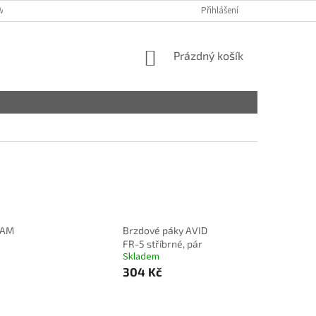
VY
Přihlášení
NÁKUPNÍ
Prázdný košík
KOŠÍK
RAM
Brzdové páky AVID
FR-5 stříbrné, pár
Skladem
304 Kč