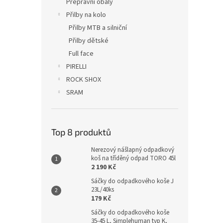
Přepravní obaly
Přilby na kolo
Přilby MTB a silniční
Přilby dětské
Full face
PIRELLI
ROCK SHOX
SRAM
Top 8 produktů
Nerezový nášlapný odpadkový
koš na tříděný odpad TORO 45l
2 190 Kč
Sáčky do odpadkového koše J
23L/40ks
179 Kč
Sáčky do odpadkového koše
35-45 L, Simplehuman typ K,