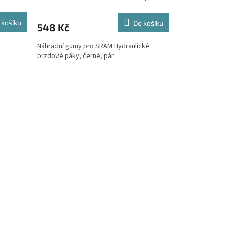
 košíku
Do košíku
548 Kč
Náhradní gumy pro SRAM Hydraulické
brzdové páky, černé, pár