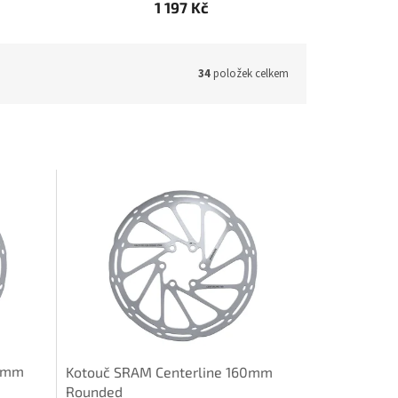
1 197 Kč
34
položek celkem
40mm
Kotouč SRAM Centerline 160mm
Rounded