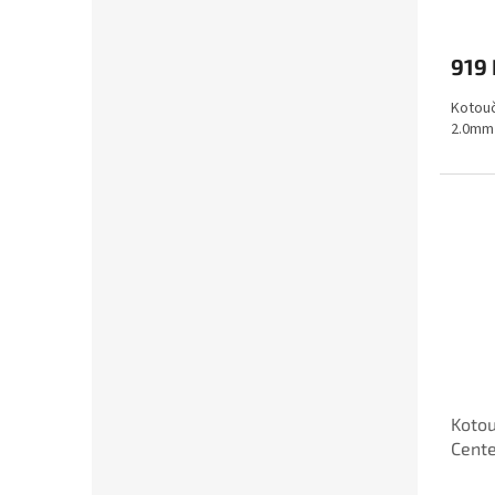
919 
Kotou
2.0mm 
Kotou
Cent
(bale