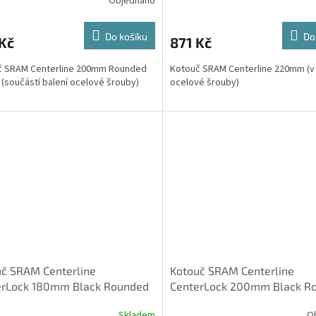
Objednáno
Do košíku
Do
Kč
871 Kč
č SRAM Centerline 200mm Rounded
Kotouč SRAM Centerline 220mm (v 
(součástí balení ocelové šrouby)
ocelové šrouby)
č SRAM Centerline
Kotouč SRAM Centerline
erLock 180mm Black Rounded
CenterLock 200mm Black R
ní obsahuje lockring s vnitřním
(balení obsahuje lockring s 
Skladem
O