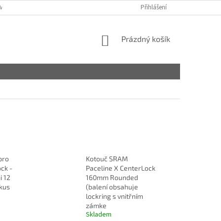
VY
Přihlášení
NÁKUPNÍ
Prázdný košík
KOŠÍK
pro
Kotouč SRAM
ck -
Paceline X CenterLock
i 12
160mm Rounded
kus
(balení obsahuje
lockring s vnitřním
zámke
Skladem