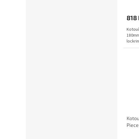
818 
Kotouč
180mm 
lockri
Kotou
Piec
Round