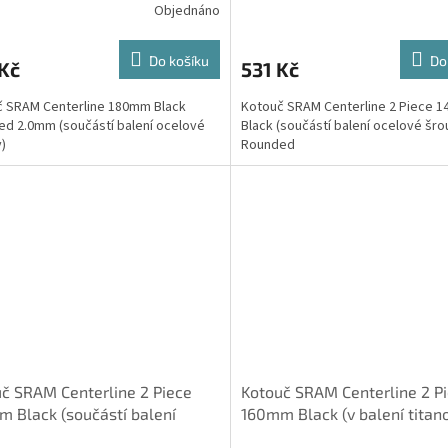
Objednáno
Do košíku
Do
Kč
531 Kč
 SRAM Centerline 180mm Black
Kotouč SRAM Centerline 2 Piece 
d 2.0mm (součástí balení ocelové
Black (součástí balení ocelové šro
)
Rounded
č SRAM Centerline 2 Piece
Kotouč SRAM Centerline 2 P
 Black (součástí balení
160mm Black (v balení titan
vé šrouby) Rounded
šrouby) Rounded