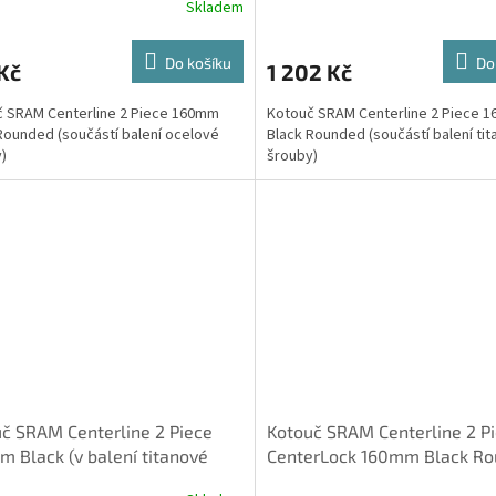
Skladem
Do košíku
Do
Kč
1 202 Kč
 SRAM Centerline 2 Piece 160mm
Kotouč SRAM Centerline 2 Piece 
Rounded (součástí balení ocelové
Black Rounded (součástí balení ti
)
šrouby)
č SRAM Centerline 2 Piece
Kotouč SRAM Centerline 2 P
 Black (v balení titanové
CenterLock 160mm Black R
by) Rounded
(balení obsahuje lockring s