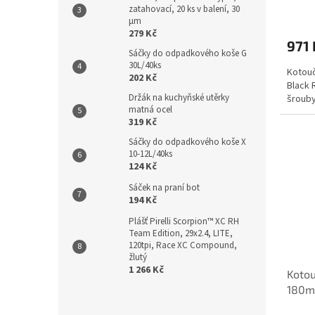
zatahovací, 20 ks v balení, 30
µm
279 Kč
971 
Sáčky do odpadkového koše G
30L/40ks
Kotouč
202 Kč
Black 
Držák na kuchyňské utěrky
šrouby
matná ocel
319 Kč
Sáčky do odpadkového koše X
10-12L/40ks
124 Kč
Sáček na praní bot
194 Kč
Plášť Pirelli Scorpion™ XC RH
Team Edition, 29x2.4, LITE,
120tpi, Race XC Compound,
žlutý
1 266 Kč
Kotou
180mm
šrou