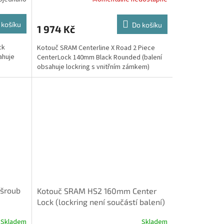
 košíku
Do košíku
1 974 Kč
ck
Kotouč SRAM Centerline X Road 2 Piece
ahuje
CenterLock 140mm Black Rounded (balení
obsahuje lockring s vnitřním zámkem)
šroub
Kotouč SRAM HS2 160mm Center
Lock (lockring není součástí balení)
Rounded
Skladem
Skladem