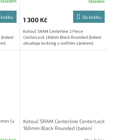
Skladem
Skladem
 košíku
Do košíku
1 300 Kč
Kotouč SRAM Centerline 2 Piece
(balení
CenterLock 180mm Black Rounded (balení
em)
obsahuje lockring s vnitřním zámkem)
0mm (v
Kotouč SRAM Centerline CenterLock
160mm Black Rounded (balení
obsahuje lockring s vnitřním