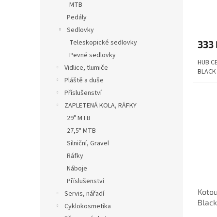
MTB
ů
Pedály
Sedlovky
Teleskopické sedlovky
333 
Pevné sedlovky
HUB C
Vidlice, tlumiče
BLACK
Pláště a duše
Příslušenství
ZAPLETENÁ KOLA, RÁFKY
29" MTB
27,5" MTB
Silniční, Gravel
Ráfky
Náboje
Příslušenství
Koto
Servis, nářadí
Blac
Cyklokosmetika
balen