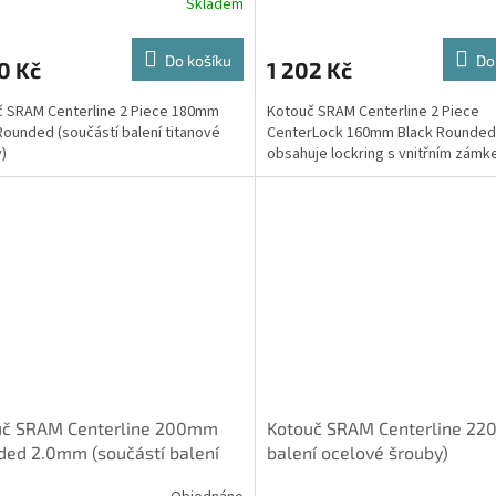
Skladem
Do košíku
Do
0 Kč
1 202 Kč
 SRAM Centerline 2 Piece 180mm
Kotouč SRAM Centerline 2 Piece
Rounded (součástí balení titanové
CenterLock 160mm Black Rounded 
)
obsahuje lockring s vnitřním zámk
uč SRAM Centerline 200mm
Kotouč SRAM Centerline 22
ed 2.0mm (součástí balení
balení ocelové šrouby)
vé šrouby)