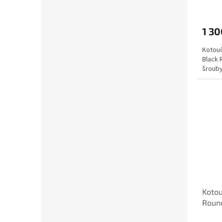
1 30
Kotouč
Black 
šrouby
Koto
Round
ocelo