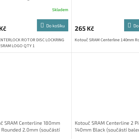
Skladem
Do košíku
Do
Kč
265 Kč
ENTERLOCK ROTOR DISC LOCKRING
Kotouč SRAM Centerline 140mm R
 SRAM LOGO QTY 1
uč SRAM Centerline 180mm
Kotouč SRAM Centerline 2 P
k Rounded 2.0mm (součástí
140mm Black (součástí bale
í ocelové šrouby)
ocelové šrouby) Rounded