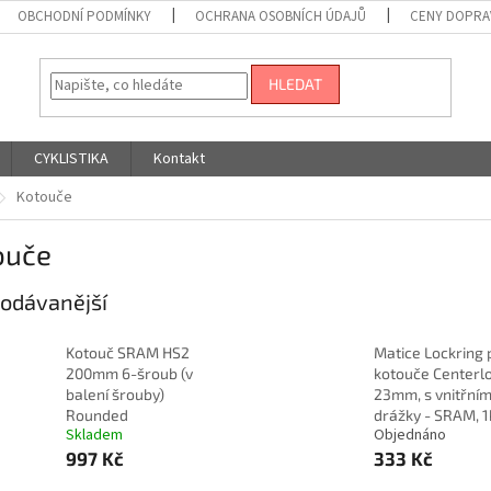
OBCHODNÍ PODMÍNKY
OCHRANA OSOBNÍCH ÚDAJŮ
CENY DOPRA
HLEDAT
CYKLISTIKA
Kontakt
Kotouče
ouče
odávanější
Kotouč SRAM HS2
Matice Lockring 
200mm 6-šroub (v
kotouče Centerlo
balení šrouby)
23mm, s vnitřním
Rounded
drážky - SRAM, 1
Skladem
Objednáno
997 Kč
333 Kč