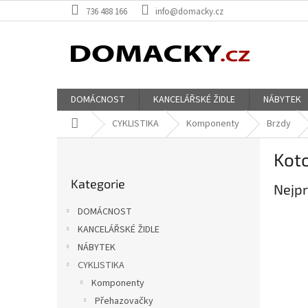
Přejít
736 488 166
info@domacky.cz
na
obsah
DOMÁCNOST
KANCELÁŘSKÉ ŽIDLE
NÁBYTEK
Domů
CYKLISTIKA
Komponenty
Brzdy
P
Kot
o
Přeskočit
s
Kategorie
kategorie
Nejpr
t
r
DOMÁCNOST
a
KANCELÁŘSKÉ ŽIDLE
n
NÁBYTEK
n
í
CYKLISTIKA
p
Komponenty
a
Přehazovačky