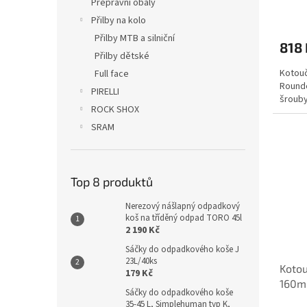
Přepravní obaly
Přilby na kolo
Přilby MTB a silniční
818 
Přilby dětské
Kotouč
Full face
Rounde
PIRELLI
šrouby
ROCK SHOX
SRAM
Top 8 produktů
Nerezový nášlapný odpadkový
koš na tříděný odpad TORO 45l
2 190 Kč
Sáčky do odpadkového koše J
23L/40ks
Kotou
179 Kč
160mm
Sáčky do odpadkového koše
ocelo
35-45 L, Simplehuman typ K,