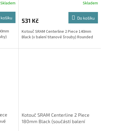
Skladem
Skladem
 košíku
Do košíku
531 Kč
140mm
Kotouč SRAM Centerline 2 Piece 140mm
uby)
Black (v balení titanové šrouby) Rounded
iece
Kotouč SRAM Centerline 2 Piece
ové
180mm Black (součástí balení
ocelové šrouby) Rounded