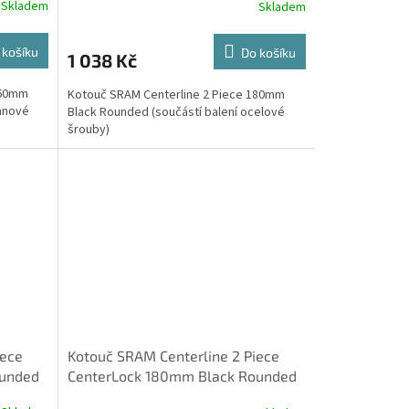
Skladem
Skladem
 košíku
Do košíku
1 038 Kč
160mm
Kotouč SRAM Centerline 2 Piece 180mm
tanové
Black Rounded (součástí balení ocelové
šrouby)
iece
Kotouč SRAM Centerline 2 Piece
ounded
CenterLock 180mm Black Rounded
(balení obsahuje lockring s