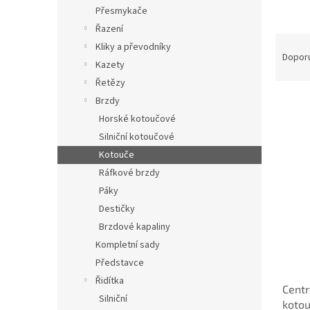
n
Přesmykače
e
Řazení
l
Ř
Kliky a převodníky
a
Dopor
Kazety
z
Řetězy
e
n
Brzdy
í
Horské kotoučové
p
Silniční kotoučové
V
r
ý
Kotouče
o
p
Ráfkové brzdy
d
i
Páky
u
s
k
Destičky
p
t
Brzdové kapaliny
r
ů
o
Kompletní sady
d
Představce
u
Řidítka
Centr
k
Silniční
kotou
t