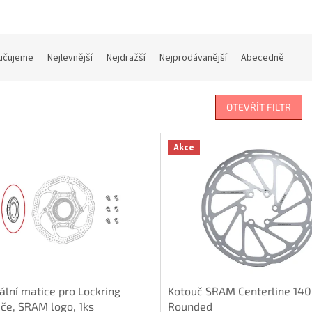
učujeme
Nejlevnější
Nejdražší
Nejprodávanější
Abecedně
OTEVŘÍT FILTR
Akce
ální matice pro Lockring
Kotouč SRAM Centerline 1
če, SRAM logo, 1ks
Rounded