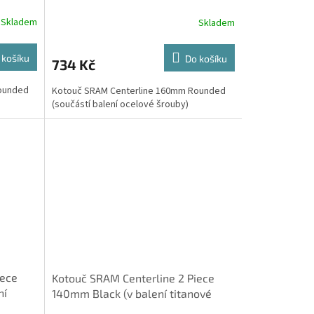
Skladem
Skladem
 košíku
Do košíku
734 Kč
ounded
Kotouč SRAM Centerline 160mm Rounded
(součástí balení ocelové šrouby)
iece
Kotouč SRAM Centerline 2 Piece
ní
140mm Black (v balení titanové
šrouby) Rounded