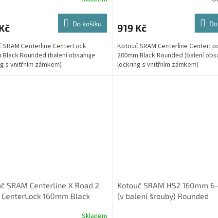
Do košíku
Do
Kč
919 Kč
 SRAM Centerline CenterLock
Kotouč SRAM Centerline CenterLo
Black Rounded (balení obsahuje
200mm Black Rounded (balení obs
ng s vnitřním zámkem)
lockring s vnitřním zámkem)
č SRAM Centerline X Road 2
Kotouč SRAM HS2 160mm 6-
e CenterLock 160mm Black
(v balení šrouby) Rounded
ed (balení obsahuje lock
Skladem