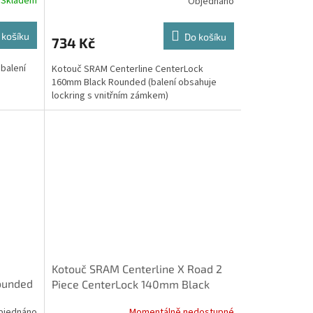
Skladem
Objednáno
 košíku
Do košíku
734 Kč
balení
Kotouč SRAM Centerline CenterLock
160mm Black Rounded (balení obsahuje
lockring s vnitřním zámkem)
Kotouč SRAM Centerline X Road 2
ounded
Piece CenterLock 140mm Black
vnitřním
Rounded (balení obsahuje lock
bjednáno
Momentálně nedostupné