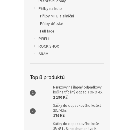
Přepravní obaly
Přilby na kolo
Přilby MTB a silniční
Přilby dětské
Full face
PIRELLI
ROCK SHOX
SRAM
Top 8 produktů
Nerezový nášlapný odpadkový
koš na tříděný odpad TORO 45l
2 190 Kč
Sáčky do odpadkového koše J
23L/40ks
179 Kč
Sáčky do odpadkového koše
35-45 L, Simplehuman typ K,