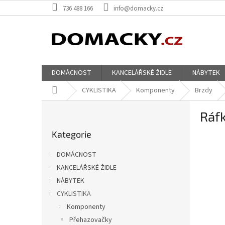
Přejít
736 488 166
info@domacky.cz
na
obsah
DOMÁCNOST
KANCELÁŘSKÉ ŽIDLE
NÁBYTEK
Domů
CYKLISTIKA
Komponenty
Brzdy
P
Ráf
o
Přeskočit
s
Kategorie
kategorie
t
r
DOMÁCNOST
a
KANCELÁŘSKÉ ŽIDLE
n
NÁBYTEK
n
í
CYKLISTIKA
p
Komponenty
a
Přehazovačky