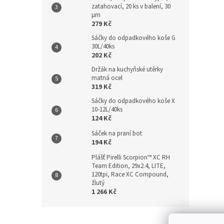
zatahovací, 20 ks v balení, 30
µm
279 Kč
Sáčky do odpadkového koše G
30L/40ks
202 Kč
Držák na kuchyňské utěrky
matná ocel
319 Kč
Sáčky do odpadkového koše X
10-12L/40ks
124 Kč
Sáček na praní bot
194 Kč
Plášť Pirelli Scorpion™ XC RH
Team Edition, 29x2.4, LITE,
120tpi, Race XC Compound,
žlutý
1 266 Kč
Z
á