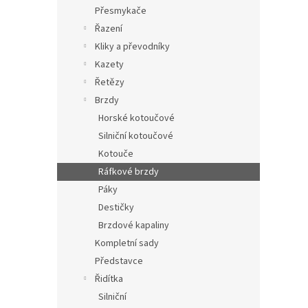
n
Přesmykače
e
Řazení
l
Kliky a převodníky
Kazety
Řetězy
Brzdy
Horské kotoučové
Silniční kotoučové
Kotouče
Ráfkové brzdy
Páky
Destičky
Brzdové kapaliny
Kompletní sady
Představce
Řidítka
Silniční