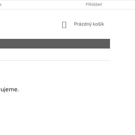
VY
Přihlášení
NÁKUPNÍ
Prázdný košík
KOŠÍK
vujeme.