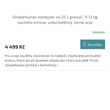
Simplehuman kontejner na 25 L granulí, 11-13 kg
suchého krmiva, vzduchotěsný, černá ocel
Skladem
Do košíku
4 499 Kč
Pro svoje mazlíčky chceme jen to nejlepší. Dopřáváme jim kvalitní
krmivo, které ale při špatném skladování ztrácí na kvalitě. Proto
Simplehuman přichází s hermeticky...