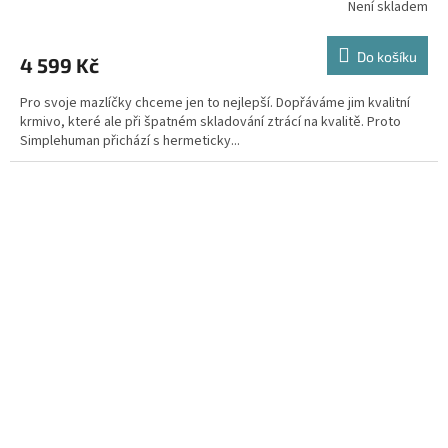
Není skladem
Do košíku
4 599 Kč
Pro svoje mazlíčky chceme jen to nejlepší. Dopřáváme jim kvalitní
krmivo, které ale při špatném skladování ztrácí na kvalitě. Proto
Simplehuman přichází s hermeticky...