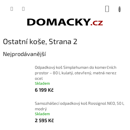
Přejít
NÁKUP
na
obsah
KOŠÍK
Ostatní koše
, Strana 2
Nejprodávanější
Odpadkový koš Simplehuman do komerčních
prostor – 80 l, kulatý, otevřený, matná nerez
ocel
Skladem
6 199 Kč
Samozhášecí odpadkový koš Rossignol NEO, 50 l,
modrý
Skladem
2 595 Kč