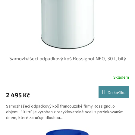
o
d
u
k
t
ů
Samozhášecí odpadkový koš Rossignol NEO, 30 l, bílý
Skladem
Do košíku
2 495 Kč
Samozhášecí odpadkový koš francouzské firmy Rossignol o
objemu 30 litrů je vyroben z recyklovatelné oceli s pozinkovaným
dnem, které zaručuje dlouhou...