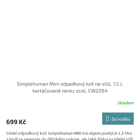
Simplehuman Mini odpadkový koš na stůl, 1,5 l,
kartáčovaná nerez ocel, CW2084
Skladem
Do košíku
699 Kč
Stolní odpadkový koš Simplehuman MINI má objem pouhých 1,5 litru
a hodí se nejenom do dětského pokoje, ale také třeba na jídelní stůl