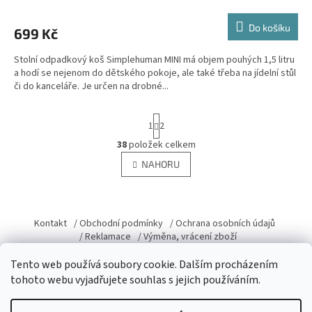
Do košíku
699 Kč
Stolní odpadkový koš Simplehuman MINI má objem pouhých 1,5 litru
a hodí se nejenom do dětského pokoje, ale také třeba na jídelní stůl
či do kanceláře. Je určen na drobné...
S
1
2
t
r
38
položek celkem
O
á
v
NAHORU
n
l
k
á
o
v
Z
d
á
a
á
Kontakt
/ Obchodní podmínky
/ Ochrana osobních údajů
n
c
p
/ Reklamace
/ Výměna, vrácení zboží
í
í
a
p
Tento web používá soubory cookie. Dalším procházením
t
r
tohoto webu vyjadřujete souhlas s jejich používáním.
í
v
k
Vytvořil Shoptet
y