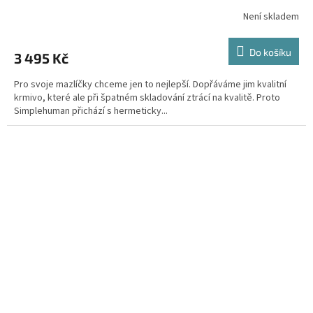
Není skladem
Do košíku
3 495 Kč
Pro svoje mazlíčky chceme jen to nejlepší. Dopřáváme jim kvalitní
krmivo, které ale při špatném skladování ztrácí na kvalitě. Proto
Simplehuman přichází s hermeticky...