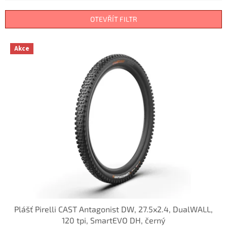
í
p
OTEVŘÍT FILTR
r
o
V
Akce
d
ý
u
p
k
i
t
s
ů
p
r
o
d
u
k
t
ů
Plášť Pirelli CAST Antagonist DW, 27.5x2.4, DualWALL,
120 tpi, SmartEVO DH, černý