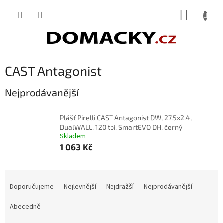
Přejít
NÁKUP
na
obsah
KOŠÍK
CAST Antagonist
Nejprodávanější
Plášť Pirelli CAST Antagonist DW, 27.5x2.4,
DualWALL, 120 tpi, SmartEVO DH, černý
Skladem
1 063 Kč
Ř
a
Doporučujeme
Nejlevnější
Nejdražší
Nejprodávanější
z
e
Abecedně
n