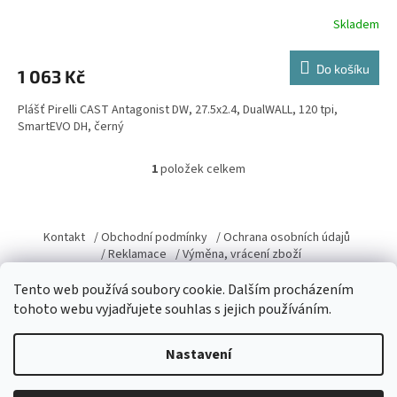
Skladem
Do košíku
1 063 Kč
Plášť Pirelli CAST Antagonist DW, 27.5x2.4, DualWALL, 120 tpi,
SmartEVO DH, černý
1
položek celkem
O
v
l
Z
á
á
Kontakt
/ Obchodní podmínky
/ Ochrana osobních údajů
d
p
/ Reklamace
/ Výměna, vrácení zboží
a
a
c
Tento web používá soubory cookie. Dalším procházením
t
í
tohoto webu vyjadřujete souhlas s jejich používáním.
í
p
r
Vytvořil Shoptet
v
Nastavení
k
y
v
Copyright 2026
Domacky.cz
. Všechna práva vyhrazena.
Upravit