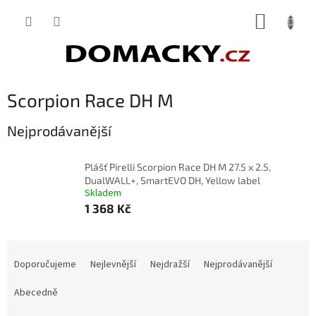
Přejít
NÁKUP
na
obsah
KOŠÍK
Scorpion Race DH M
Nejprodávanější
Plášť Pirelli Scorpion Race DH M 27.5 x 2.5,
DualWALL+, SmartEVO DH, Yellow label
Skladem
1 368 Kč
Ř
a
Doporučujeme
Nejlevnější
Nejdražší
Nejprodávanější
z
e
Abecedně
n