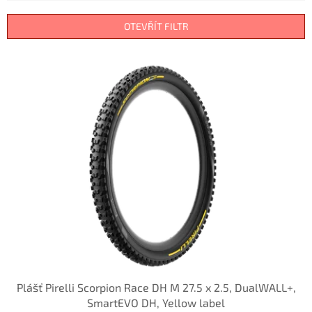
í
p
OTEVŘÍT FILTR
r
o
V
d
ý
u
p
k
i
t
s
ů
p
r
o
d
u
k
t
ů
Plášť Pirelli Scorpion Race DH M 27.5 x 2.5, DualWALL+,
SmartEVO DH, Yellow label