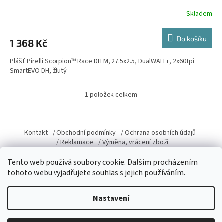
Skladem
Do košíku
1 368 Kč
Plášť Pirelli Scorpion™ Race DH M, 27.5x2.5, DualWALL+, 2x60tpi
SmartEVO DH, žlutý
1
položek celkem
O
v
l
Z
á
á
Kontakt
/ Obchodní podmínky
/ Ochrana osobních údajů
d
p
/ Reklamace
/ Výměna, vrácení zboží
a
a
c
Tento web používá soubory cookie. Dalším procházením
t
í
tohoto webu vyjadřujete souhlas s jejich používáním.
í
p
r
Vytvořil Shoptet
v
Nastavení
k
y
v
Copyright 2026
Domacky.cz
. Všechna práva vyhrazena.
Upravit