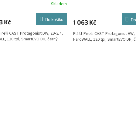
Skladem
Do košíku
Do
3 Kč
1 063 Kč
Pirelli CAST Protagonist DW, 29x2.4,
Plášť Pirelli CAST Protagonist HW, 
LL, 120 tpi, SmartEVO DH, černý
HardWALL, 120 tpi, SmartEVO DH, 
O
v
l
á
d
a
c
í
p
r
v
k
y
v
ý