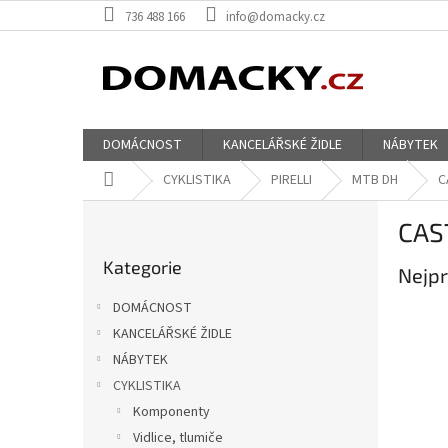
Přejít
736 488 166
info@domacky.cz
na
obsah
DOMÁCNOST
KANCELÁŘSKÉ ŽIDLE
NÁBYTEK
Domů
CYKLISTIKA
PIRELLI
MTB DH
C
P
CAS
o
Přeskočit
s
Kategorie
kategorie
Nejpr
t
r
DOMÁCNOST
a
KANCELÁŘSKÉ ŽIDLE
n
NÁBYTEK
n
í
CYKLISTIKA
p
Komponenty
a
Vidlice, tlumiče