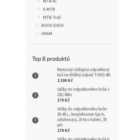
MTB XC
E-MTB
MTB Trail
ROCK SHOX
SRAM
Top 8 produktů
Nerezový nášlapný odpadkový
koš na tříděný odpad TORO 45l
2 190 Kč
Sáčky do odpadkového koše J
23L/40ks
179 Kč
Sáčky do odpadkového koše
35-45 L, Simplehuman typ K,
zatahovací, 20 ks v balení, 30
µm
279 Kč
Sáčky do odpadkového koše G