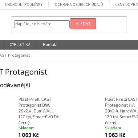
OBCHODNÍ PODMÍNKY
OCHRANA OSOBNÍCH ÚDAJŮ
CENY DOPRA
HLEDAT
CYKLISTIKA
Kontakt
AST Protagonist
T Protagonist
odávanější
Plášť Pirelli CAST
Plášť Pirelli CAST
Protagonist DW,
Protagonist HW,
29x2.4, DualWALL,
29x2.4, HardWAL
120 tpi, SmartEVO DH,
120 tpi, SmartEV
černý
černý
Skladem
Skladem
1 063 Kč
1 063 Kč