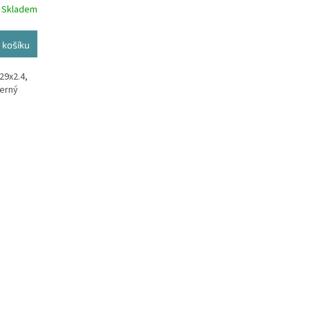
Skladem
 košíku
29x2.4,
černý