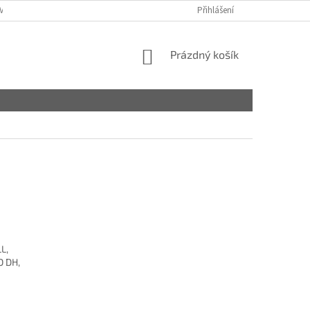
VY
Přihlášení
NÁKUPNÍ
Prázdný košík
KOŠÍK
L,
O DH,