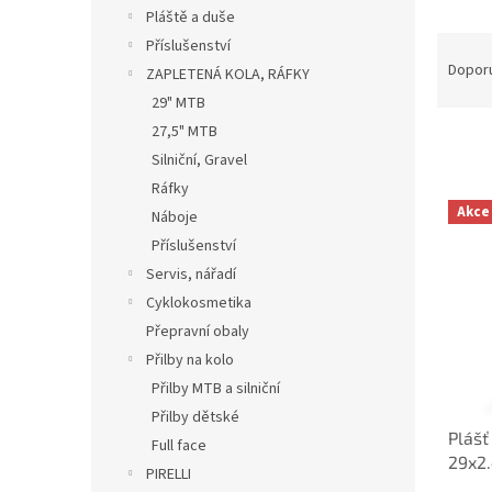
n
Pláště a duše
e
Ř
Příslušenství
l
a
Dopor
ZAPLETENÁ KOLA, RÁFKY
z
29" MTB
e
27,5" MTB
n
Silniční, Gravel
í
p
Ráfky
V
r
Akce
Náboje
ý
o
Příslušenství
p
d
i
Servis, nářadí
u
s
Cyklokosmetika
k
p
Přepravní obaly
t
r
ů
Přilby na kolo
o
Přilby MTB a silniční
d
u
Přilby dětské
Plášť
k
Full face
29x2.
t
PIRELLI
Smar
ů