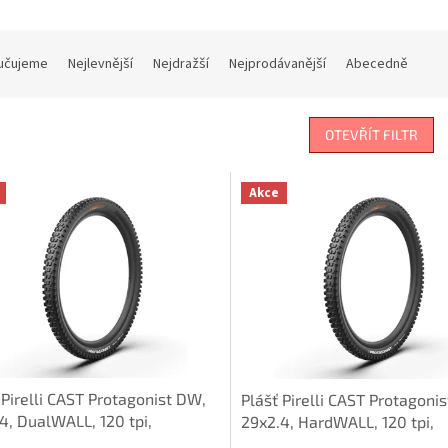
učujeme
Nejlevnější
Nejdražší
Nejprodávanější
Abecedně
OTEVŘÍT FILTR
Akce
 Pirelli CAST Protagonist DW,
Plášť Pirelli CAST Protagoni
4, DualWALL, 120 tpi,
29x2.4, HardWALL, 120 tpi,
tEVO DH, černý
SmartEVO DH, černý