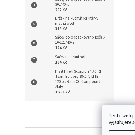
30L/40ks
202 Kč
Držák na kuchyňské utěrky
matná ocel
319 Kč
Sáčky do odpadkového koše X
10-12L/40ks
124 Kč
Sáček na praní bot
194 Kč
Plášť Pirelli Scorpion™ XC RH
Team Edition, 29x2.4, LITE,
120tpi, Race XC Compound,
žlutý
1 266 Kč
Z
á
Kontakt
/
Tento web p
p
vyjadřujete s
a
t