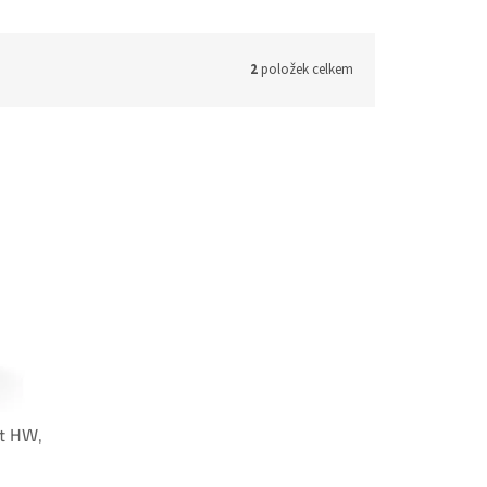
2
položek celkem
st HW,