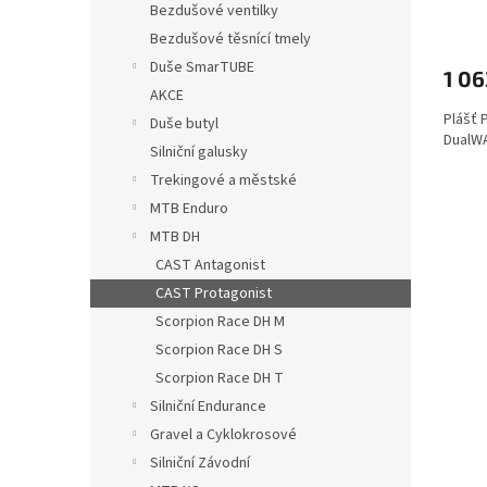
Bezdušové ventilky
Bezdušové těsnící tmely
Duše SmarTUBE
1 06
AKCE
Plášť 
Duše butyl
DualWA
Silniční galusky
Trekingové a městské
MTB Enduro
MTB DH
CAST Antagonist
CAST Protagonist
Scorpion Race DH M
Scorpion Race DH S
Scorpion Race DH T
Silniční Endurance
Gravel a Cyklokrosové
Silniční Závodní