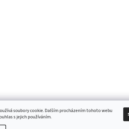
 Obchodní podmínky
/ Ochrana osobních údajů
/ Reklamace
/ Výměna, vr
oužívá soubory cookie. Dalším procházením tohoto webu
ouhlas s jejich používáním.