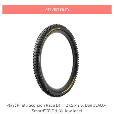
í
p
OTEVŘÍT FILTR
r
o
V
d
ý
u
p
k
i
t
s
ů
p
r
o
d
u
k
t
ů
Plášť Pirelli Scorpion Race DH T 27.5 x 2.5, DualWALL+,
SmartEVO DH, Yellow label