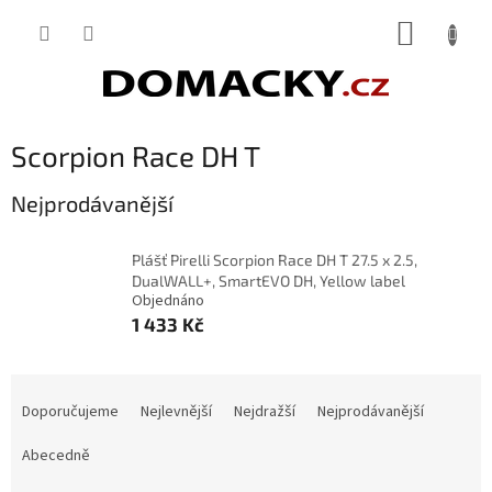
Přejít
NÁKUP
na
obsah
KOŠÍK
Scorpion Race DH T
Nejprodávanější
Plášť Pirelli Scorpion Race DH T 27.5 x 2.5,
DualWALL+, SmartEVO DH, Yellow label
Objednáno
1 433 Kč
Ř
a
Doporučujeme
Nejlevnější
Nejdražší
Nejprodávanější
z
e
Abecedně
n