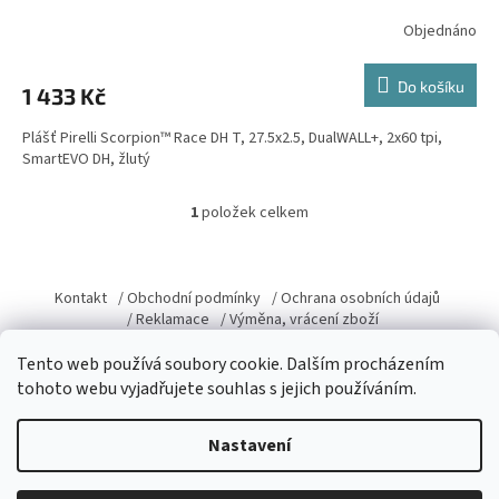
Objednáno
Do košíku
1 433 Kč
Plášť Pirelli Scorpion™ Race DH T, 27.5x2.5, DualWALL+, 2x60 tpi,
SmartEVO DH, žlutý
1
položek celkem
O
v
l
Z
á
á
Kontakt
/ Obchodní podmínky
/ Ochrana osobních údajů
d
p
/ Reklamace
/ Výměna, vrácení zboží
a
a
c
Tento web používá soubory cookie. Dalším procházením
t
í
tohoto webu vyjadřujete souhlas s jejich používáním.
í
p
r
Vytvořil Shoptet
v
Nastavení
k
y
v
Copyright 2026
Domacky.cz
. Všechna práva vyhrazena.
Upravit