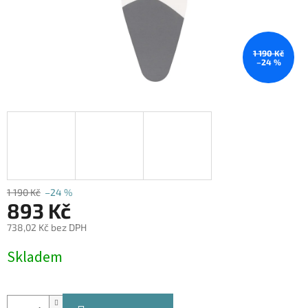
1 190 Kč
–24 %
1 190 Kč
–24 %
893 Kč
738,02 Kč bez DPH
Měrná
Skladem
cena: