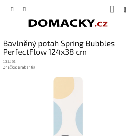
Přejít
NÁKUP
na
obsah
KOŠÍK
Bavlněný potah Spring Bubbles
PerfectFlow 124x38 cm
131561
Značka:
Brabantia