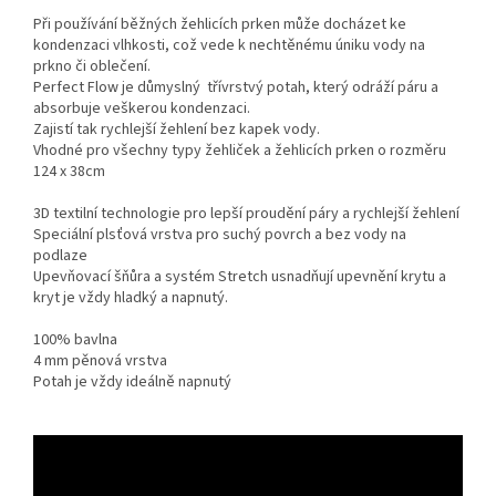
Při používání běžných žehlicích prken může docházet ke
kondenzaci vlhkosti, což vede k nechtěnému úniku vody na
prkno či oblečení.
Perfect Flow je důmyslný třívrstvý potah, který odráží páru a
absorbuje veškerou kondenzaci.
Zajistí tak rychlejší žehlení bez kapek vody.
Vhodné pro všechny typy žehliček a žehlicích prken o rozměru
124 x 38cm
3D textilní technologie pro lepší proudění páry a rychlejší žehlení
Speciální plsťová vrstva pro suchý povrch a bez vody na
podlaze
Upevňovací šňůra a systém Stretch usnadňují upevnění krytu a
kryt je vždy hladký a napnutý.
100% bavlna
4 mm pěnová vrstva
Potah je vždy ideálně napnutý