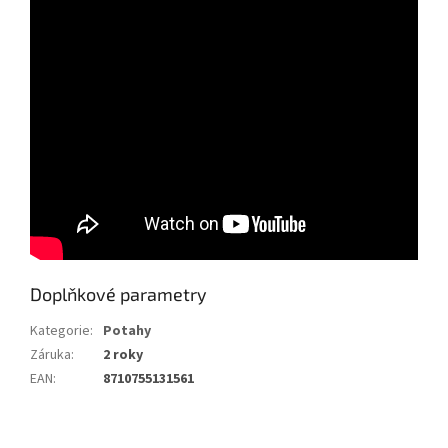
Doplňkové parametry
Kategorie
:
Potahy
Záruka
:
2 roky
EAN
:
8710755131561
Z