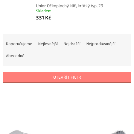
Unior Očkoplochý klíč, krátký typ, 29
Skladem
331 Kč
Ř
a
Doporučujeme
Nejlevnější
Nejdražší
Nejprodávanější
z
e
Abecedně
n
í
p
OTEVŘÍT FILTR
r
o
V
d
ý
u
p
k
i
t
s
ů
p
r