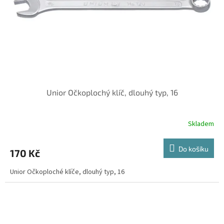
o
d
u
k
t
ů
Unior Očkoplochý klíč, dlouhý typ, 16
Skladem
Do košíku
170 Kč
Unior Očkoploché klíče, dlouhý typ, 16