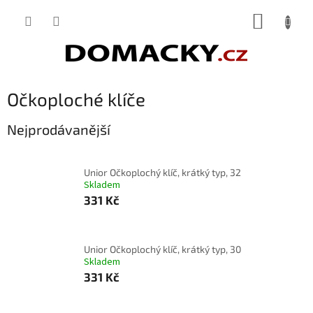
Přejít
NÁKUP
na
obsah
KOŠÍK
Očkoploché klíče
Nejprodávanější
Unior Očkoplochý klíč, krátký typ, 32
Skladem
331 Kč
Unior Očkoplochý klíč, krátký typ, 30
Skladem
331 Kč